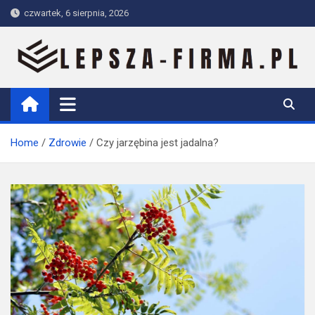
Skip
czwartek, 6 sierpnia, 2026
to
content
Lepsza-firma.pl
Home
Zdrowie
Czy jarzębina jest jadalna?