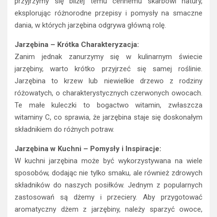
przyjrzymy się bliżej temu cennemu skarbowi natury,
eksplorując różnorodne przepisy i pomysły na smaczne
dania, w których jarzębina odgrywa główną rolę.
Jarzębina – Krótka Charakteryzacja:
Zanim jednak zanurzymy się w kulinarnym świecie
jarzębiny, warto krótko przyjrzeć się samej roślinie.
Jarzębina to krzew lub niewielkie drzewo z rodziny
różowatych, o charakterystycznych czerwonych owocach.
Te małe kuleczki to bogactwo witamin, zwłaszcza
witaminy C, co sprawia, że jarzębina staje się doskonałym
składnikiem do różnych potraw.
Jarzębina w Kuchni – Pomysły i Inspiracje:
W kuchni jarzębina może być wykorzystywana na wiele
sposobów, dodając nie tylko smaku, ale również zdrowych
składników do naszych posiłków. Jednym z popularnych
zastosowań są dżemy i przeciery. Aby przygotować
aromatyczny dżem z jarzębiny, należy sparzyć owoce,