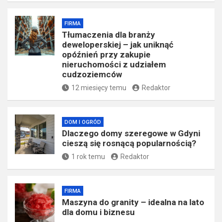
FIRMA
Tłumaczenia dla branży
deweloperskiej – jak uniknąć
opóźnień przy zakupie
nieruchomości z udziałem
cudzoziemców
12 miesięcy temu
Redaktor
DOM I OGRÓD
Dlaczego domy szeregowe w Gdyni
cieszą się rosnącą popularnością?
1 rok temu
Redaktor
FIRMA
​Maszyna do granity – idealna na lato
dla domu i biznesu