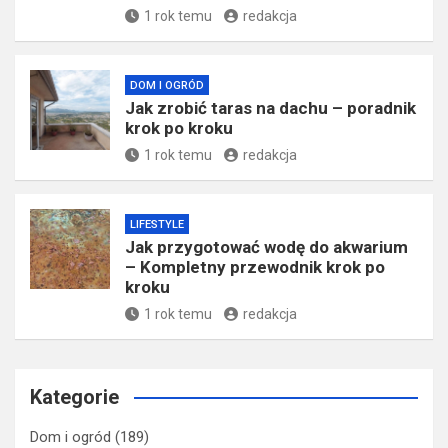
1 rok temu
redakcja
DOM I OGRÓD
Jak zrobić taras na dachu – poradnik
krok po kroku
1 rok temu
redakcja
LIFESTYLE
Jak przygotować wodę do akwarium
– Kompletny przewodnik krok po
kroku
1 rok temu
redakcja
Kategorie
Dom i ogród
(189)