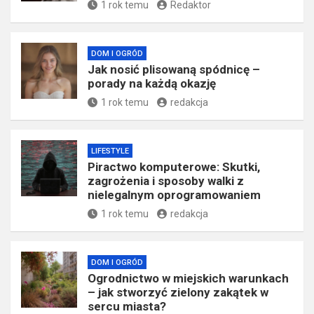
1 rok temu
Redaktor
DOM I OGRÓD
Jak nosić plisowaną spódnicę –
porady na każdą okazję
1 rok temu
redakcja
LIFESTYLE
Piractwo komputerowe: Skutki,
zagrożenia i sposoby walki z
nielegalnym oprogramowaniem
1 rok temu
redakcja
DOM I OGRÓD
Ogrodnictwo w miejskich warunkach
– jak stworzyć zielony zakątek w
sercu miasta?