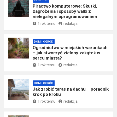
LIFESTYLE
Piractwo komputerowe: Skutki,
zagrożenia i sposoby walki z
nielegalnym oprogramowaniem
1 rok temu
redakcja
DOM I OGRÓD
Ogrodnictwo w miejskich warunkach
– jak stworzyć zielony zakątek w
sercu miasta?
1 rok temu
redakcja
DOM I OGRÓD
Jak zrobić taras na dachu – poradnik
krok po kroku
1 rok temu
redakcja