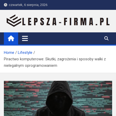
Skip
czwartek, 6 sierpnia, 2026
to
content
Lepsza-firma.pl
Home
Lifestyle
Piractwo komputerowe: Skutki, zagrożenia i sposoby walki z
nielegalnym oprogramowaniem