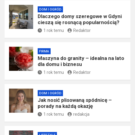
DOM I OGRÓD
Dlaczego domy szeregowe w Gdyni
cieszą się rosnącą popularnością?
1 rok temu
Redaktor
FIRMA
​Maszyna do granity – idealna na lato
dla domu i biznesu
1 rok temu
Redaktor
DOM I OGRÓD
Jak nosić plisowaną spódnicę –
porady na każdą okazję
1 rok temu
redakcja