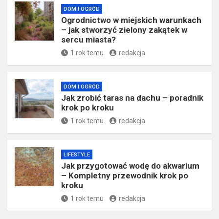
DOM I OGRÓD
Ogrodnictwo w miejskich warunkach
– jak stworzyć zielony zakątek w
sercu miasta?
1 rok temu
redakcja
DOM I OGRÓD
Jak zrobić taras na dachu – poradnik
krok po kroku
1 rok temu
redakcja
LIFESTYLE
Jak przygotować wodę do akwarium
– Kompletny przewodnik krok po
kroku
1 rok temu
redakcja