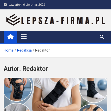
Skip
czwartek, 6 sierpnia, 2026
to
content
Lepsza-firma.pl
Home
Redakcja
Redaktor
Autor:
Redaktor