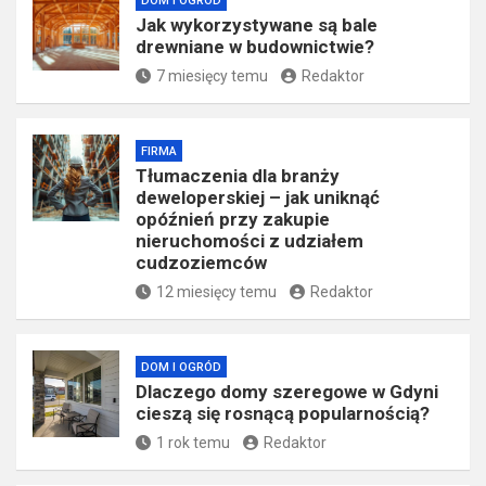
DOM I OGRÓD
Jak wykorzystywane są bale
drewniane w budownictwie?
7 miesięcy temu
Redaktor
FIRMA
Tłumaczenia dla branży
deweloperskiej – jak uniknąć
opóźnień przy zakupie
nieruchomości z udziałem
cudzoziemców
12 miesięcy temu
Redaktor
DOM I OGRÓD
Dlaczego domy szeregowe w Gdyni
cieszą się rosnącą popularnością?
1 rok temu
Redaktor