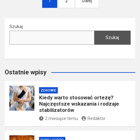
1
2
Dalej
po
wpisach
Szukaj
Szukaj
Ostatnie wpisy
ZDROWIE
Kiedy warto stosować ortezę?
Najczęstsze wskazania i rodzaje
stabilizatorów
2 miesiące temu
Redaktor