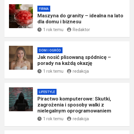
FIRMA
​Maszyna do granity – idealna na lato
dla domu i biznesu
1 rok temu
Redaktor
DOM I OGRÓD
Jak nosić plisowaną spódnicę –
porady na każdą okazję
1 rok temu
redakcja
LIFESTYLE
Piractwo komputerowe: Skutki,
zagrożenia i sposoby walki z
nielegalnym oprogramowaniem
1 rok temu
redakcja