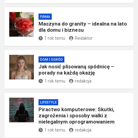
FIRMA
​Maszyna do granity – idealna na lato
dla domu i biznesu
1 rok temu
Redaktor
DOM I OGRÓD
Jak nosić plisowaną spódnicę –
porady na każdą okazję
1 rok temu
redakcja
LIFESTYLE
Piractwo komputerowe: Skutki,
zagrożenia i sposoby walki z
nielegalnym oprogramowaniem
1 rok temu
redakcja