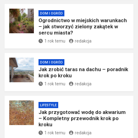
DOM I OGRÓD
Ogrodnictwo w miejskich warunkach
– jak stworzyć zielony zakątek w
sercu miasta?
1 rok temu
redakcja
DOM I OGRÓD
Jak zrobić taras na dachu – poradnik
krok po kroku
1 rok temu
redakcja
LIFESTYLE
Jak przygotować wodę do akwarium
– Kompletny przewodnik krok po
kroku
1 rok temu
redakcja