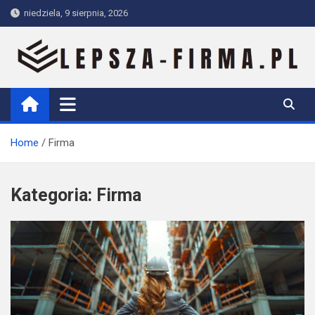
Skip
niedziela, 9 sierpnia, 2026
to
content
Lepsza-firma.pl
Home
Firma
Kategoria:
Firma