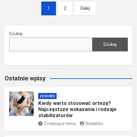
Nawigacja
1
2
Dalej
po
wpisach
Szukaj
Szukaj
Ostatnie wpisy
ZDROWIE
Kiedy warto stosować ortezę?
Najczęstsze wskazania i rodzaje
stabilizatorów
3 miesiące temu
Redaktor