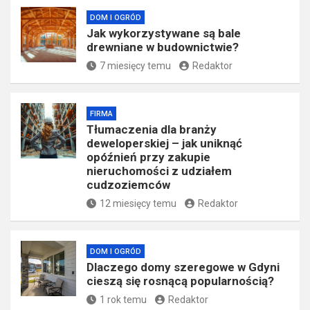
DOM I OGRÓD
Jak wykorzystywane są bale
drewniane w budownictwie?
7 miesięcy temu
Redaktor
FIRMA
Tłumaczenia dla branży
deweloperskiej – jak uniknąć
opóźnień przy zakupie
nieruchomości z udziałem
cudzoziemców
12 miesięcy temu
Redaktor
DOM I OGRÓD
Dlaczego domy szeregowe w Gdyni
cieszą się rosnącą popularnością?
1 rok temu
Redaktor