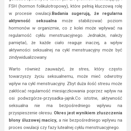
FSH (hormon folikulotropowy), które pełnią kluczową rolę
w procesie owulacji.
Badania sugerują, że regularna
aktywność seksualna
może stabilizować poziom
hormonów w organizmie, co z kolei może wpływać na
regularność cyklu menstruacyjnego. Jednakże, należy
pamiętać, że każde ciało reaguje inaczej, a wpływ
aktywności seksualnej na cykl menstruacyjny może być
zindywidualizowany.
Warto również zauważyć, że stres, który często
towarzyszy życiu seksualnemu, może mieć odwrotny
wpływ na cykl menstruacyjny. Zbyt duża ilość stresu może
zakłócać regularność miesiączkowania poprzez wpływ na
osi podwzgórze-przysadka-jajnik.Co istotne, aktywność
seksualna nie ma bezpośredniego wpływu na
przyspieszenie okresu.
Okres jest wynikiem złuszczenia
błony śluzowej macicy,
a nie bezpośredniego wpływu na
proces owulacji czy fazy lutealnej cyklu menstruacyjnego.