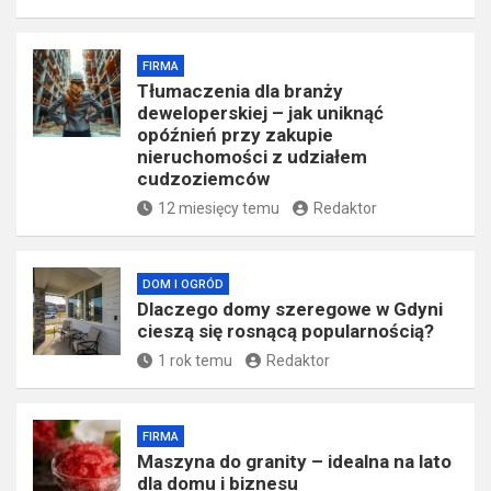
FIRMA
Tłumaczenia dla branży
deweloperskiej – jak uniknąć
opóźnień przy zakupie
nieruchomości z udziałem
cudzoziemców
12 miesięcy temu
Redaktor
DOM I OGRÓD
Dlaczego domy szeregowe w Gdyni
cieszą się rosnącą popularnością?
1 rok temu
Redaktor
FIRMA
​Maszyna do granity – idealna na lato
dla domu i biznesu