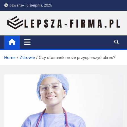
Skip
czwartek, 6 sierpnia, 2026
to
content
Lepsza-firma.pl
Home
Zdrowie
Czy stosunek może przyspieszyć okres?