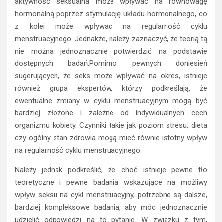
aktywność seksualna może wpływać na równowagę
hormonalną poprzez stymulację układu hormonalnego, co
z kolei może wpływać na regularność cyklu
menstruacyjnego. Jednakże, należy zaznaczyć, że teorią tą
nie można jednoznacznie potwierdzić na podstawie
dostępnych badań.Pomimo pewnych doniesień
sugerujących, że seks może wpływać na okres, istnieje
również grupa ekspertów, którzy podkreślają, że
ewentualne zmiany w cyklu menstruacyjnym mogą być
bardziej złożone i zależne od indywidualnych cech
organizmu kobiety. Czynniki takie jak poziom stresu, dieta
czy ogólny stan zdrowia mogą mieć równie istotny wpływ
na regularność cyklu menstruacyjnego.
Należy jednak podkreślić, że choć istnieje pewne tło
teoretyczne i pewne badania wskazujące na możliwy
wpływ seksu na cykl menstruacyjny, potrzebne są dalsze,
bardziej kompleksowe badania, aby móc jednoznacznie
udzielić odpowiedzi na to pytanie. W związku z tym,