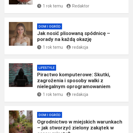
1 rok temu
Redaktor
DOM I OGRÓD
Jak nosić plisowaną spódnicę –
porady na każdą okazję
1 rok temu
redakcja
LIFESTYLE
Piractwo komputerowe: Skutki,
zagrożenia i sposoby walki z
nielegalnym oprogramowaniem
1 rok temu
redakcja
DOM I OGRÓD
Ogrodnictwo w miejskich warunkach
– jak stworzyć zielony zakątek w