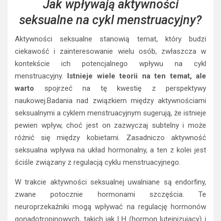
Jak wpływają aktywności
seksualne na cykl menstruacyjny?
Aktywności seksualne stanowią temat, który budzi
ciekawość i zainteresowanie wielu osób, zwłaszcza w
kontekście ich potencjalnego wpływu na cykl
menstruacyjny.
Istnieje wiele teorii na ten temat, ale
warto
spojrzeć na tę kwestię z perspektywy
naukowej.Badania nad związkiem między aktywnościami
seksualnymi a cyklem menstruacyjnym sugerują, że istnieje
pewien wpływ, choć jest on zazwyczaj subtelny i może
różnić się między kobietami. Zasadniczo aktywność
seksualna wpływa na układ hormonalny, a ten z kolei jest
ściśle związany z regulacją cyklu menstruacyjnego.
W trakcie aktywności seksualnej uwalniane są endorfiny,
zwane potocznie hormonami szczęścia. Te
neuroprzekaźniki mogą wpływać na regulację hormonów
gonadotropinowych, takich jak LH (hormon luteinizujący) i