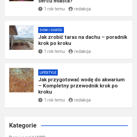
sercu miasta?
1 rok temu
redakcja
DOM I OGRÓD
Jak zrobić taras na dachu – poradnik
krok po kroku
1 rok temu
redakcja
LIFESTYLE
Jak przygotować wodę do akwarium
– Kompletny przewodnik krok po
kroku
1 rok temu
redakcja
Kategorie