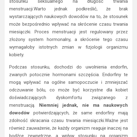
stosunku seksualnego na długość trwania
menstruacji.Warto jednak podkreślić, że brak
wystarczających naukowych dowodów na to, że stosunek
może bezpośrednio wpływać na skrócenie czasu trwania
miesiączki. Proces menstruacji jest regulowany przez
złożony system hormonalny, a skrócenie tego czasu
wymagałoby istotnych zmian w fizjologii organizmu
kobiety.
Podczas stosunku, dochodzi do uwolnienia endorfin,
zwanych potocznie hormonami szczęścia. Endorfiny te
mogą wpływać na ogólne samopoczucie i zmniejszać
odczuwanie bólu, co może być korzystne dla kobiet
doświadczających dyskomfortu związanego z
menstruacją.
Niemniej jednak, nie ma naukowych
dowodów
potwierdzających, że same endorfiny mają
zdolność skracania czasu trwania miesiączki.Ważne jest
również zauważenie, że każdy organizm reaguje inaczej na
bodźce zewnętrzne, a wpływ stosunku na organizm