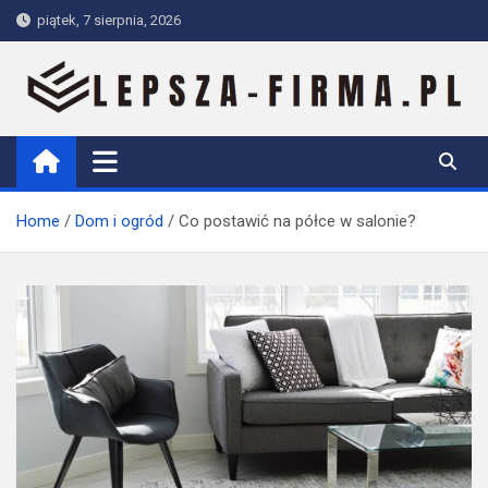
Skip
piątek, 7 sierpnia, 2026
to
content
Lepsza-firma.pl
Home
Dom i ogród
Co postawić na półce w salonie?