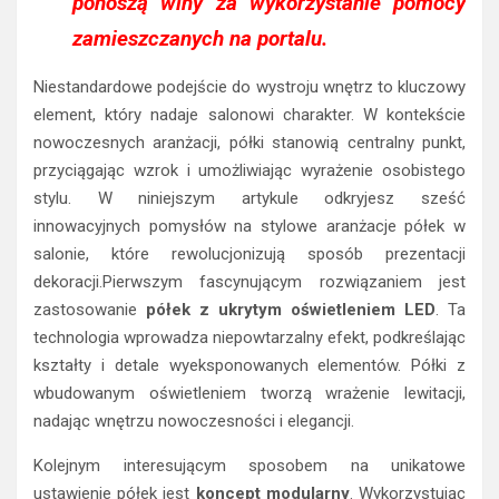
ponoszą winy za wykorzystanie pomocy
zamieszczanych na portalu.
Niestandardowe podejście do wystroju wnętrz to kluczowy
element, który nadaje salonowi charakter. W kontekście
nowoczesnych aranżacji, półki stanowią centralny punkt,
przyciągając wzrok i umożliwiając wyrażenie osobistego
stylu. W niniejszym artykule odkryjesz sześć
innowacyjnych pomysłów na stylowe aranżacje półek w
salonie, które rewolucjonizują sposób prezentacji
dekoracji.Pierwszym fascynującym rozwiązaniem jest
zastosowanie
półek z ukrytym oświetleniem LED
. Ta
technologia wprowadza niepowtarzalny efekt, podkreślając
kształty i detale wyeksponowanych elementów. Półki z
wbudowanym oświetleniem tworzą wrażenie lewitacji,
nadając wnętrzu nowoczesności i elegancji.
Kolejnym interesującym sposobem na unikatowe
ustawienie półek jest
koncept modularny
. Wykorzystując