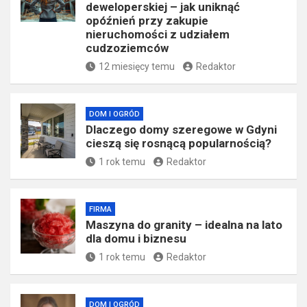
deweloperskiej – jak uniknąć
opóźnień przy zakupie
nieruchomości z udziałem
cudzoziemców
12 miesięcy temu
Redaktor
DOM I OGRÓD
Dlaczego domy szeregowe w Gdyni
cieszą się rosnącą popularnością?
1 rok temu
Redaktor
FIRMA
​Maszyna do granity – idealna na lato
dla domu i biznesu
1 rok temu
Redaktor
DOM I OGRÓD