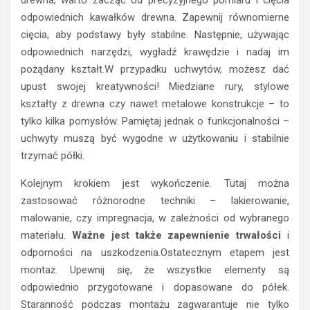
drewna, warto zacząć od precyzyjnego pomiaru i cięcia
odpowiednich kawałków drewna. Zapewnij równomierne
cięcia, aby podstawy były stabilne. Następnie, używając
odpowiednich narzędzi, wygładź krawędzie i nadaj im
pożądany kształt.W przypadku uchwytów, możesz dać
upust swojej kreatywności! Miedziane rury, stylowe
kształty z drewna czy nawet metalowe konstrukcje – to
tylko kilka pomysłów. Pamiętaj jednak o funkcjonalności –
uchwyty muszą być wygodne w użytkowaniu i stabilnie
trzymać półki.
Kolejnym krokiem jest wykończenie. Tutaj można
zastosować różnorodne techniki – lakierowanie,
malowanie, czy impregnacja, w zależności od wybranego
materiału.
Ważne jest także zapewnienie trwałości
i
odporności na uszkodzenia.Ostatecznym etapem jest
montaż. Upewnij się, że wszystkie elementy są
odpowiednio przygotowane i dopasowane do półek.
Staranność podczas montażu zagwarantuje nie tylko