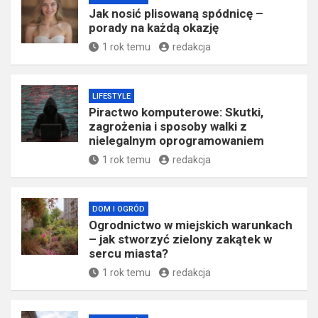
Jak nosić plisowaną spódnicę –
porady na każdą okazję
1 rok temu
redakcja
LIFESTYLE
Piractwo komputerowe: Skutki,
zagrożenia i sposoby walki z
nielegalnym oprogramowaniem
1 rok temu
redakcja
DOM I OGRÓD
Ogrodnictwo w miejskich warunkach
– jak stworzyć zielony zakątek w
sercu miasta?
1 rok temu
redakcja