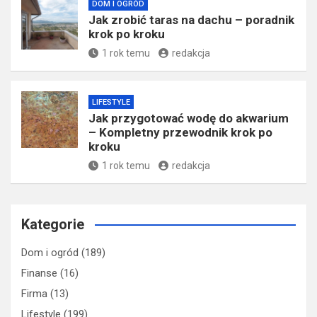
DOM I OGRÓD
Jak zrobić taras na dachu – poradnik
krok po kroku
1 rok temu
redakcja
LIFESTYLE
Jak przygotować wodę do akwarium
– Kompletny przewodnik krok po
kroku
1 rok temu
redakcja
Kategorie
Dom i ogród
(189)
Finanse
(16)
Firma
(13)
Lifestyle
(199)