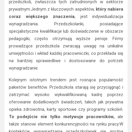
przedszkoli, zwłaszcza tych zatrudnionych w sektorze
prywatnym.Jednym z kluczowych aspektów,
który nabiera
coraz większego znaczenia
, jest indywidualizacja
wynagradzania. Przedszkolanki, posiadające
specjalistyczne kwalifikacje lub doświadczenie w obszarze
pedagogiki, często otrzymują wyższe pensje. Firmy
prowadzące przedszkola zwracają uwagę na unikalne
umiejętności i wkład każdej pracowniczki, co przekłada się
na bardziej sprawiedliwe i dostosowane do potrzeb
wynagradzanie.
Kolejnym istotnym trendem jest rosnąca popularność
pakietów benefitów. Przedszkola starają się przyciągnąć i
zatrzymać wysoko wykwalifikowaną kadrę poprzez
oferowanie dodatkowych świadczeń, takich jak prywatna
opieka zdrowotna, karty sportowe czy programy szkoleń.
To podejście nie tylko motywuje pracowników,
ale
także stanowi element konkurencyjności na rynku pracy.W
kontekście wynagradzania przedszkolanek nie można