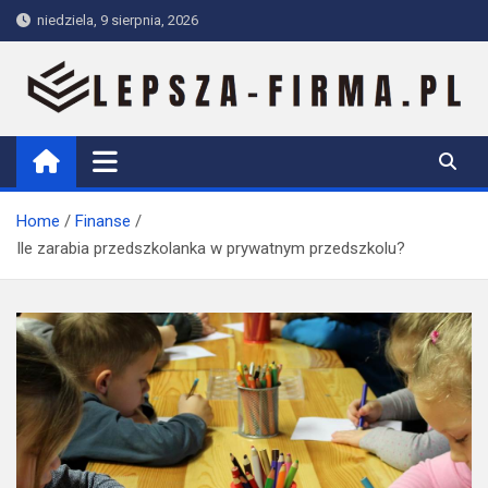
Skip
niedziela, 9 sierpnia, 2026
to
content
Lepsza-firma.pl
Home
Finanse
Ile zarabia przedszkolanka w prywatnym przedszkolu?