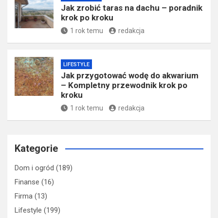
– jak stworzyć zielony zakątek w
sercu miasta?
1 rok temu
redakcja
DOM I OGRÓD
Jak zrobić taras na dachu – poradnik
krok po kroku
1 rok temu
redakcja
LIFESTYLE
Jak przygotować wodę do akwarium
– Kompletny przewodnik krok po
kroku
1 rok temu
redakcja
Kategorie