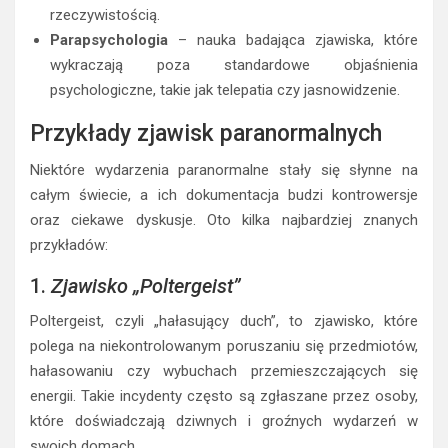
Zjawiska UFO
– niewyjaśnione obiekty latające, które
pojawiają się na niebie, a które nie są identyfikowane
przez władze ani naukowców.
Prekognicja
– zdolność przewidywania przyszłości lub
doświadczania snów, które później stają się
rzeczywistością.
Parapsychologia
– nauka badająca zjawiska, które
wykraczają poza standardowe objaśnienia
psychologiczne, takie jak telepatia czy jasnowidzenie.
Przykłady zjawisk paranormalnych
Niektóre wydarzenia paranormalne stały się słynne na
całym świecie, a ich dokumentacja budzi kontrowersje
oraz ciekawe dyskusje. Oto kilka najbardziej znanych
przykładów:
1.
Zjawisko „Poltergeist”