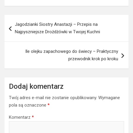
wyjaśnienie zależy nie tylko od metod naukowych, ale
także od samego podejścia ludzi do takich tematów.
Możliwe, że pewne aspekty pozostaną wciąż nieznane,
ponieważ wykraczają poza granice naszej obecnej wiedzy i
technologii.
Nawigacja
Jagodzianki Siostry Anastazji – Przepis na
wpisu
Najpyszniejsze Drożdżówki w Twojej Kuchni
Ile olejku zapachowego do świecy – Praktyczny
przewodnik krok po kroku
Dodaj komentarz