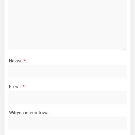
Twój adres e-mail nie zostanie opublikowany.
Wymagane
pola są oznaczone
*
Komentarz
*
Nazwa
*
E-mail
*