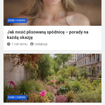
DOM I OGRÓD
Jak nosić plisowaną spódnicę – porady na
każdą okazję
1 rok temu
redakcja