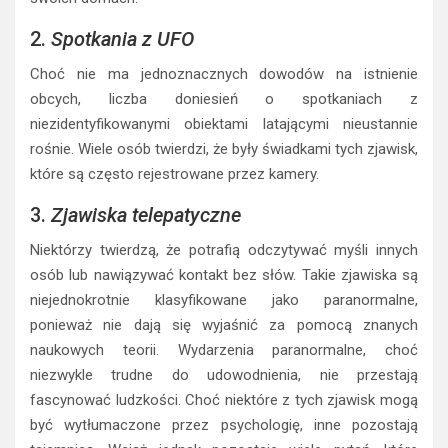
Poltergeist, czyli „hałasujący duch”, to zjawisko, które
polega na niekontrolowanym poruszaniu się przedmiotów,
hałasowaniu czy wybuchach przemieszczających się
energii. Takie incydenty często są zgłaszane przez osoby,
które doświadczają dziwnych i groźnych wydarzeń w
swoich domach.
2.
Spotkania z UFO
Choć nie ma jednoznacznych dowodów na istnienie
obcych, liczba doniesień o spotkaniach z
niezidentyfikowanymi obiektami latającymi nieustannie
rośnie. Wiele osób twierdzi, że były świadkami tych zjawisk,
które są często rejestrowane przez kamery.
3.
Zjawiska telepatyczne
Niektórzy twierdzą, że potrafią odczytywać myśli innych
osób lub nawiązywać kontakt bez słów. Takie zjawiska są
niejednokrotnie klasyfikowane jako paranormalne,