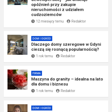
7 miesięcy temu
Redaktor
FIRMA
Tłumaczenia dla branży
deweloperskiej – jak uniknąć
opóźnień przy zakupie
nieruchomości z udziałem
cudzoziemców
12 miesięcy temu
Redaktor
DOM I OGRÓD
Dlaczego domy szeregowe w Gdyni
cieszą się rosnącą popularnością?
1 rok temu
Redaktor
FIRMA
​Maszyna do granity – idealna na lato