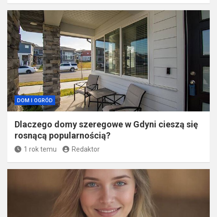
DOM I OGRÓD
Jak wykorzystywane są bale drewniane w
budownictwie?
7 miesięcy temu
Redaktor
DOM I OGRÓD
Dlaczego domy szeregowe w Gdyni cieszą się
rosnącą popularnością?
1 rok temu
Redaktor