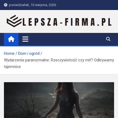
Skip
poniedziałek, 10 sierpnia, 2026
to
content
Lepsza-firma.pl
Home
Dom i ogród
Wydarzenia paranormalne: Rzeczywistość czy mit? Odkrywamy
tajemnice