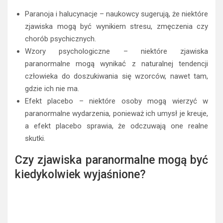
można powtórzyć i zweryfikować. Zjawiska paranormalne,
jak np. duchy, są trudne do zmierzenia za pomocą
tradycyjnych metod. Jednak to, co nauka może zrobić, to
spróbować wyjaśnić te zjawiska w sposób racjonalny,
wskazując na możliwe naturalne przyczyny. Na przykład:
Paranoja i halucynacje – naukowcy sugerują, że niektóre
zjawiska mogą być wynikiem stresu, zmęczenia czy
chorób psychicznych.
Wzory psychologiczne – niektóre zjawiska
paranormalne mogą wynikać z naturalnej tendencji
człowieka do doszukiwania się wzorców, nawet tam,
gdzie ich nie ma.
Efekt placebo – niektóre osoby mogą wierzyć w
paranormalne wydarzenia, ponieważ ich umysł je kreuje,
a efekt placebo sprawia, że odczuwają one realne
skutki.