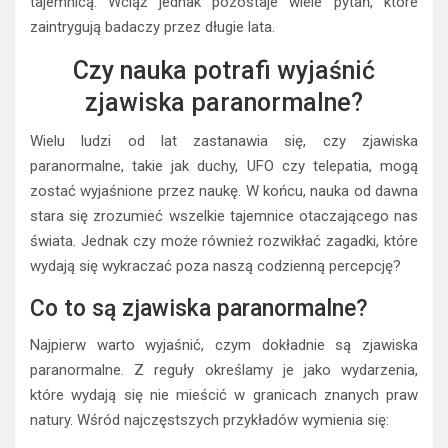
ponieważ nie dają się wyjaśnić za pomocą znanych
naukowych teorii. Wydarzenia paranormalne, choć
niezwykle trudne do udowodnienia, nie przestają
fascynować ludzkości. Choć niektóre z tych zjawisk mogą
być wytłumaczone przez psychologię, inne pozostają
tajemnicą. Wciąż jednak pozostaje wiele pytań, które
zaintrygują badaczy przez długie lata.
Czy nauka potrafi wyjaśnić
zjawiska paranormalne?
Wielu ludzi od lat zastanawia się, czy zjawiska
paranormalne, takie jak duchy, UFO czy telepatia, mogą
zostać wyjaśnione przez naukę. W końcu, nauka od dawna
stara się zrozumieć wszelkie tajemnice otaczającego nas
świata. Jednak czy może również rozwikłać zagadki, które
wydają się wykraczać poza naszą codzienną percepcję?
Co to są zjawiska paranormalne?