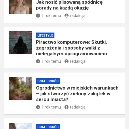
dla domu i biznesu
1 rok temu
Redaktor
DOM I OGRÓD
Jak nosić plisowaną spódnicę –
porady na każdą okazję
1 rok temu
redakcja
LIFESTYLE
Piractwo komputerowe: Skutki,
zagrożenia i sposoby walki z
nielegalnym oprogramowaniem
1 rok temu
redakcja
DOM I OGRÓD
Ogrodnictwo w miejskich warunkach