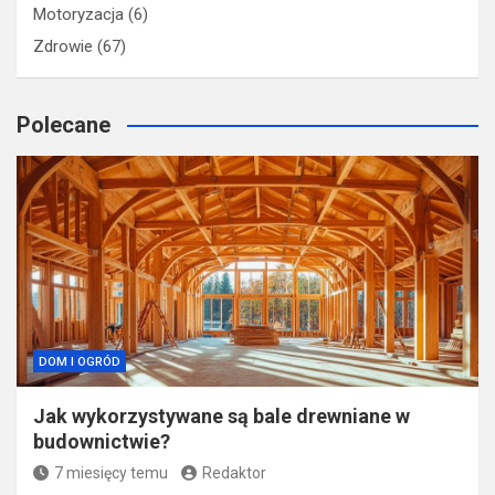
Dom i ogród
(189)
Finanse
(16)
Firma
(13)
Lifestyle
(199)
Motoryzacja
(6)
Zdrowie
(67)
Polecane