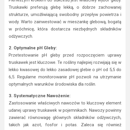
Pierwszym krokiem do sukcesu jest właściwy wybór gleby.
Truskawki preferują glebę lekką, o dobrze zachowanej
strukturze, umożliwiającą swobodny przepływ powietrza i
wody. Warto zainwestować w mieszankę glebową, bogatą
w próchnicę, która dostarcza niezbędnych składników
odżywczych.
2. Optymalne pH Gleby:
Przetestowanie pH gleby przed rozpoczęciem uprawy
truskawek jest kluczowe. Te rośliny najlepiej rozwijają się w
lekko kwasowej do lekko zasadowej glebie o pH od 5,5 do
6,5. Regularne monitorowanie pH pozwoli na utrzymanie
optymalnych warunków środowiska dla roślin.
3. Systematyczne Nawożenie:
Zastosowanie właściwych nawozów to kluczowy element
udanej uprawy truskawek w pojemnikach. Nawozy powinny
zawierać równowagę głównych składników odżywczych,
takich jak azot, fosfor i potas. Zaleca się również