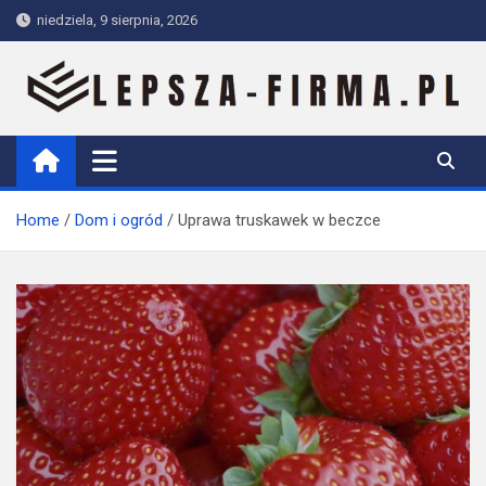
Skip
niedziela, 9 sierpnia, 2026
to
content
Lepsza-firma.pl
Home
Dom i ogród
Uprawa truskawek w beczce