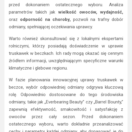
przed dokonaniem ostatecznego wyboru. Analiza
parametrów takich jak
wielkość owoców,
wydajność,
oraz
odporność na choroby,
pozwoli na trafny dobór
odmiany, spełniającej oczekiwania uprawcy.
Warto również skonsultować się z lokalnymi ekspertami
rolniczymi, którzy posiadają doświadczenie w uprawie
truskawek w beczkach. Ich rady mogą okazać się cennym
źródłem informacji, uwzględniającym specyficzne warunki
klimatyczne i glebowe regionu.
W fazie planowania innowacyjnej uprawy truskawek w
beczce, wybór odpowiedniej odmiany odgrywa kluczową
rolę. Odpowiednio dostosowane do tego środowiska
odmiany, takie jak „Everbearing Beauty” czy „Barrel Bounty,”
zapewnią efektywność, smakowitość i satysfakcję z
owoców przez cały sezon. Przed dokonaniem
ostatecznego wyboru, warto dokładnie przeanalizować
cechy i parametry każdej odmiany, aby dopasować je do