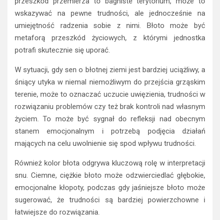
przeszkód przemierza to bagniste terytorium, może to
wskazywać na pewne trudności, ale jednocześnie na
umiejętność radzenia sobie z nimi. Błoto może być
metaforą przeszkód życiowych, z którymi jednostka
potrafi skutecznie się uporać.
W sytuacji, gdy sen o błotnej ziemi jest bardziej uciążliwy, a
śniący utyka w niemal niemożliwym do przejścia grząskim
terenie, może to oznaczać uczucie uwięzienia, trudności w
rozwiązaniu problemów czy też brak kontroli nad własnym
życiem. To może być sygnał do refleksji nad obecnym
stanem emocjonalnym i potrzebą podjęcia działań
mających na celu uwolnienie się spod wpływu trudności.
Również kolor błota odgrywa kluczową rolę w interpretacji
snu. Ciemne, ciężkie błoto może odzwierciedlać głębokie,
emocjonalne kłopoty, podczas gdy jaśniejsze błoto może
sugerować, że trudności są bardziej powierzchowne i
łatwiejsze do rozwiązania.