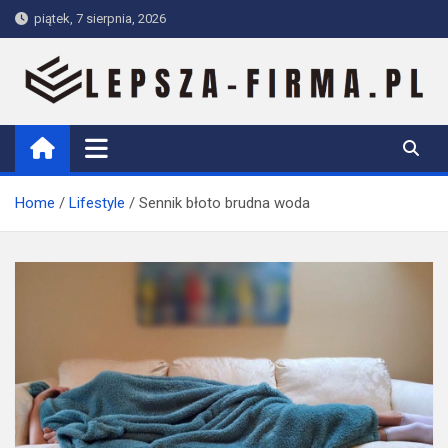
Skip
piątek, 7 sierpnia, 2026
to
content
Lepsza-firma.pl
Home
Lifestyle
Sennik błoto brudna woda