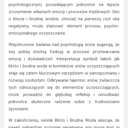
psychologicznym, pozwalającym jednostce na lepsze
zrozumienie własnych emocji i procesów myślowych. Sen
o błocie i brudnej wodzie, chociaż na pierwszy rzut oka
negatywny, może stanowić element procesu psycho-
emocjonalnego oczyszczania.
Współczesne badania nad psychologią snów sugerują, że
sny pełnią istotną funkcję w procesie przetwarzania
emocji i doświadczeń. Interpretacja symboli takich jak
błoto i brudna woda w kontekście snów oczyszczających
staje się zatem kluczowym narzędziem w samopoznaniu i
rozwoju osobistym. Odkrywanie tajemnic snów, zwłaszcza
tych odnoszących się do elementów oczyszczających,
może prowadzić do głębokiej refleksji i umożliwiać
jednostce skuteczne radzenie sobie z trudnościami
życiowymi.
W zakończeniu, sennik Błoto i Brudna Woda ukazuje, że
nawet najbardziej pozornie negatywne sny mogą kryć w