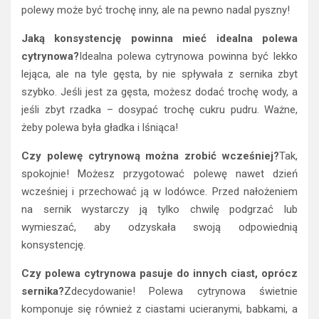
polewy może być trochę inny, ale na pewno nadal pyszny!
Jaką konsystencję powinna mieć idealna polewa
cytrynowa?
Idealna polewa cytrynowa powinna być lekko
lejąca, ale na tyle gęsta, by nie spływała z sernika zbyt
szybko. Jeśli jest za gęsta, możesz dodać trochę wody, a
jeśli zbyt rzadka – dosypać trochę cukru pudru. Ważne,
żeby polewa była gładka i lśniąca!
Czy polewę cytrynową można zrobić wcześniej?
Tak,
spokojnie! Możesz przygotować polewę nawet dzień
wcześniej i przechować ją w lodówce. Przed nałożeniem
na sernik wystarczy ją tylko chwilę podgrzać lub
wymieszać, aby odzyskała swoją odpowiednią
konsystencję.
Czy polewa cytrynowa pasuje do innych ciast, oprócz
sernika?
Zdecydowanie! Polewa cytrynowa świetnie
komponuje się również z ciastami ucieranymi, babkami, a