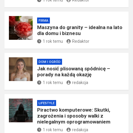
1 rok temu
Redaktor
FIRMA
​Maszyna do granity – idealna na lato
dla domu i biznesu
1 rok temu
Redaktor
DOM I OGRÓD
Jak nosić plisowaną spódnicę –
porady na każdą okazję
1 rok temu
redakcja
LIFESTYLE
Piractwo komputerowe: Skutki,
zagrożenia i sposoby walki z
nielegalnym oprogramowaniem
1 rok temu
redakcja