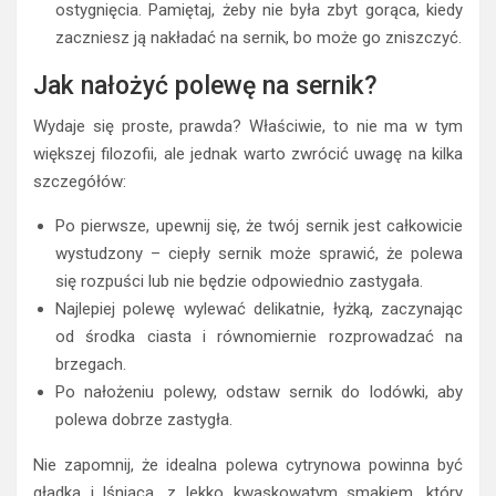
ostygnięcia. Pamiętaj, żeby nie była zbyt gorąca, kiedy
zaczniesz ją nakładać na sernik, bo może go zniszczyć.
Jak nałożyć polewę na sernik?
Wydaje się proste, prawda? Właściwie, to nie ma w tym
większej filozofii, ale jednak warto zwrócić uwagę na kilka
szczegółów:
Po pierwsze, upewnij się, że twój sernik jest całkowicie
wystudzony – ciepły sernik może sprawić, że polewa
się rozpuści lub nie będzie odpowiednio zastygała.
Najlepiej polewę wylewać delikatnie, łyżką, zaczynając
od środka ciasta i równomiernie rozprowadzać na
brzegach.
Po nałożeniu polewy, odstaw sernik do lodówki, aby
polewa dobrze zastygła.
Nie zapomnij, że idealna polewa cytrynowa powinna być
gładka i lśniąca, z lekko kwaskowatym smakiem, który