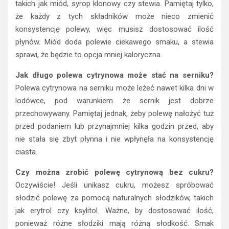
takich jak miód, syrop klonowy czy stewia. Pamiętaj tylko,
że każdy z tych składników może nieco zmienić
konsystencję polewy, więc musisz dostosować ilość
płynów. Miód doda polewie ciekawego smaku, a stewia
sprawi, że będzie to opcja mniej kaloryczna.
Jak długo polewa cytrynowa może stać na serniku?
Polewa cytrynowa na serniku może leżeć nawet kilka dni w
lodówce, pod warunkiem że sernik jest dobrze
przechowywany. Pamiętaj jednak, żeby polewę nałożyć tuż
przed podaniem lub przynajmniej kilka godzin przed, aby
nie stała się zbyt płynna i nie wpłynęła na konsystencję
ciasta.
Czy można zrobić polewę cytrynową bez cukru?
Oczywiście! Jeśli unikasz cukru, możesz spróbować
słodzić polewę za pomocą naturalnych słodzików, takich
jak erytrol czy ksylitol. Ważne, by dostosować ilość,
ponieważ różne słodziki mają różną słodkość. Smak