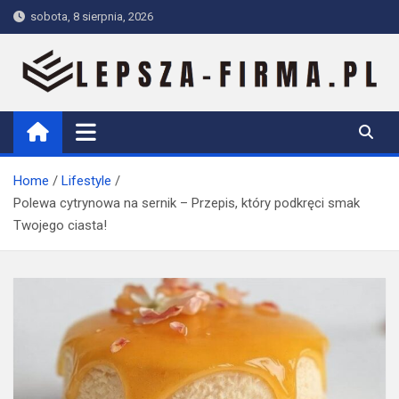
Skip
sobota, 8 sierpnia, 2026
to
content
Lepsza-firma.pl
Home
Lifestyle
Polewa cytrynowa na sernik – Przepis, który podkręci smak
Twojego ciasta!