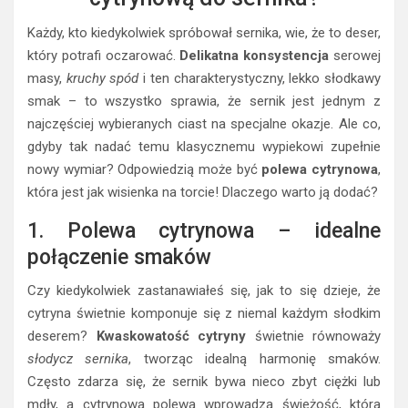
Każdy, kto kiedykolwiek spróbował sernika, wie, że to deser,
który potrafi oczarować.
Delikatna konsystencja
serowej
masy,
kruchy spód
i ten charakterystyczny, lekko słodkawy
smak – to wszystko sprawia, że sernik jest jednym z
najczęściej wybieranych ciast na specjalne okazje. Ale co,
gdyby tak nadać temu klasycznemu wypiekowi zupełnie
nowy wymiar? Odpowiedzią może być
polewa cytrynowa
,
która jest jak wisienka na torcie! Dlaczego warto ją dodać?
1. Polewa cytrynowa – idealne
połączenie smaków
Czy kiedykolwiek zastanawiałeś się, jak to się dzieje, że
cytryna świetnie komponuje się z niemal każdym słodkim
deserem?
Kwaskowatość cytryny
świetnie równoważy
słodycz sernika
, tworząc idealną harmonię smaków.
Często zdarza się, że sernik bywa nieco zbyt ciężki lub
mdły, a cytrynowa polewa wprowadza świeżość, która