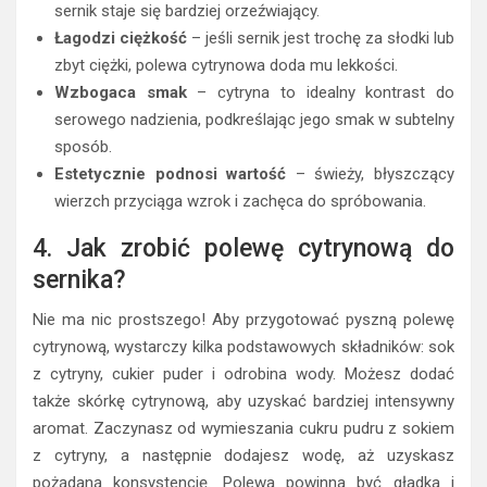
sernik staje się bardziej orzeźwiający.
Łagodzi ciężkość
– jeśli sernik jest trochę za słodki lub
zbyt ciężki, polewa cytrynowa doda mu lekkości.
Wzbogaca smak
– cytryna to idealny kontrast do
serowego nadzienia, podkreślając jego smak w subtelny
sposób.
Estetycznie podnosi wartość
– świeży, błyszczący
wierzch przyciąga wzrok i zachęca do spróbowania.
4. Jak zrobić polewę cytrynową do
sernika?
Nie ma nic prostszego! Aby przygotować pyszną polewę
cytrynową, wystarczy kilka podstawowych składników: sok
z cytryny, cukier puder i odrobina wody. Możesz dodać
także skórkę cytrynową, aby uzyskać bardziej intensywny
aromat. Zaczynasz od wymieszania cukru pudru z sokiem
z cytryny, a następnie dodajesz wodę, aż uzyskasz
pożądaną konsystencję. Polewa powinna być gładka i