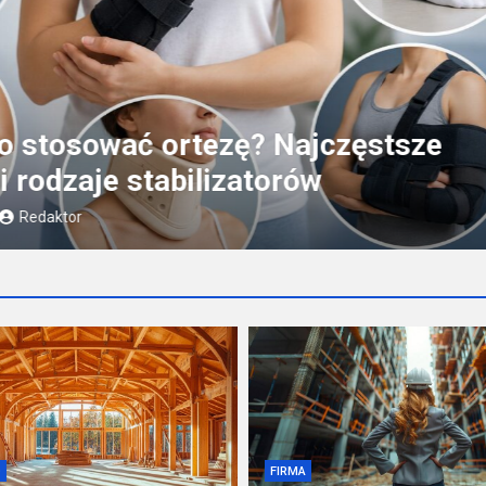
D
ykorzystywane są bale drewniane 
nictwie?
ęcy temu
Redaktor
D
FIRMA