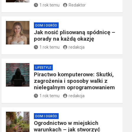
1 rok temu
Redaktor
DOM I OGRÓD
Jak nosić plisowaną spódnicę –
porady na każdą okazję
1 rok temu
redakcja
LIFESTYLE
Piractwo komputerowe: Skutki,
zagrożenia i sposoby walki z
nielegalnym oprogramowaniem
1 rok temu
redakcja
DOM I OGRÓD
Ogrodnictwo w miejskich
warunkach – jak stworzyć