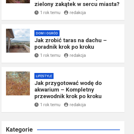
zielony zakątek w sercu miasta?
1 rok temu
redakcja
DOM I OGRÓD
Jak zrobić taras na dachu –
poradnik krok po kroku
1 rok temu
redakcja
LIFESTYLE
Jak przygotować wodę do
akwarium – Kompletny
przewodnik krok po kroku
1 rok temu
redakcja
Kategorie