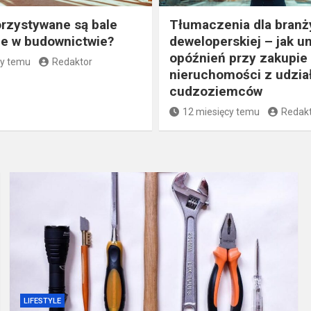
rzystywane są bale
Tłumaczenia dla branż
e w budownictwie?
deweloperskiej – jak u
opóźnień przy zakupie
cy temu
Redaktor
nieruchomości z udzi
cudzoziemców
12 miesięcy temu
Redak
LIFESTYLE