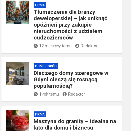
FIRMA
Tłumaczenia dla branży
deweloperskiej – jak uniknąć
opóźnień przy zakupie
nieruchomości z udziałem
cudzoziemców
12 miesięcy temu
Redaktor
DOM I OGRÓD
Dlaczego domy szeregowe w
Gdyni cieszą się rosnącą
popularnością?
1 rok temu
Redaktor
FIRMA
​Maszyna do granity – idealna na
lato dla domu i biznesu