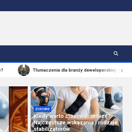
Tłumaczenia dla branży deweloperskiej – jak uniknąć opóźni
ZDROWIE
Kiedy warto stosować ortezę?
Najczęstsze wskazania i rodzaje
stabilizatorów