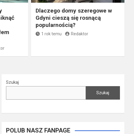
y
Dlaczego domy szeregowe w
niknąć
Gdyni cieszą się rosnącą
popularnością?
ałem
1 rok temu
Redaktor
tor
Szukaj
Szukaj
POLUB NASZ FANPAGE