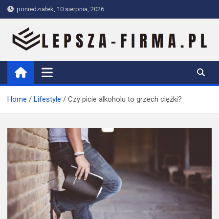
Skip
poniedziałek, 10 sierpnia, 2026
to
content
Lepsza-firma.pl
Home
Lifestyle
Czy picie alkoholu to grzech ciężki?