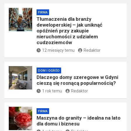
FIRMA
Tłumaczenia dla branży
deweloperskiej – jak uniknąć
opóźnień przy zakupie
nieruchomości z udziałem
cudzoziemców
12 miesięcy temu
Redaktor
DOM I OGRÓD
Dlaczego domy szeregowe w Gdyni
cieszą się rosnącą popularnością?
1 rok temu
Redaktor
FIRMA
​Maszyna do granity – idealna na lato
dla domu i biznesu