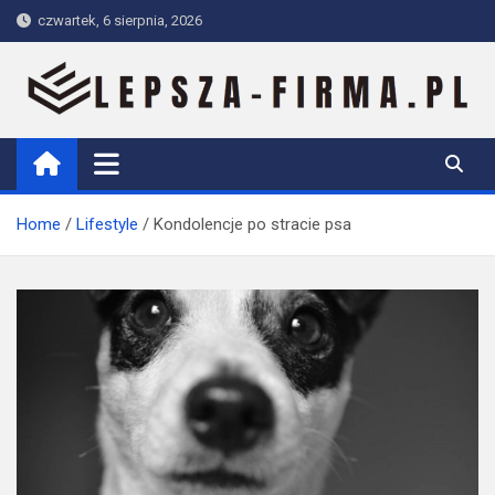
Skip
czwartek, 6 sierpnia, 2026
to
content
Lepsza-firma.pl
Home
Lifestyle
Kondolencje po stracie psa