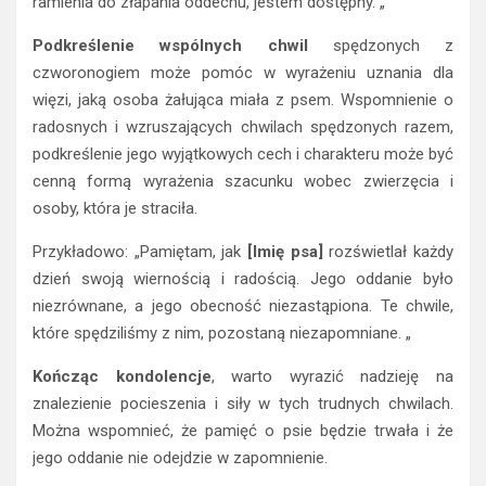
ramienia do złapania oddechu, jestem dostępny. „
Podkreślenie wspólnych chwil
spędzonych z
czworonogiem może pomóc w wyrażeniu uznania dla
więzi, jaką osoba żałująca miała z psem. Wspomnienie o
radosnych i wzruszających chwilach spędzonych razem,
podkreślenie jego wyjątkowych cech i charakteru może być
cenną formą wyrażenia szacunku wobec zwierzęcia i
osoby, która je straciła.
Przykładowo: „Pamiętam, jak
[Imię psa]
rozświetlał każdy
dzień swoją wiernością i radością. Jego oddanie było
niezrównane, a jego obecność niezastąpiona. Te chwile,
które spędziliśmy z nim, pozostaną niezapomniane. „
Kończąc kondolencje
, warto wyrazić nadzieję na
znalezienie pocieszenia i siły w tych trudnych chwilach.
Można wspomnieć, że pamięć o psie będzie trwała i że
jego oddanie nie odejdzie w zapomnienie.