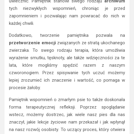
uwiecznić. Pamiętnik stanowi swego rodzaju
archiwum
tych niezwykłych wspomnień, chroniąc je przed
zapomnieniem i pozwalając nam powracać do nich w
każdej chwili.
Dodatkowo, tworzenie pamiętnika pozwala na
przetworzenie emocji
związanych ze stratą ukochanego
zwierzaka. To swego rodzaju terapia, która umożliwia
wyrażenie smutku, tęsknoty, ale także wdzięczności za te
lata, które mogliśmy spędzić razem z naszym
czworonogiem. Przez spisywanie tych uczuć możemy
lepiej zrozumieć ich znaczenie i wartość, co pomaga w
procesie żałoby.
Pamiętnik wspomnień o zmarłym psie to także doskonała
forma terapeutycznej refleksji. Poprzez spoglądanie
wstecz, możemy dostrzec, jak wiele nasz pies dla nas
znaczył, jakie lekcje życiowe nam przekazał i jak wpłynął
na nasz rozwój osobisty. To uczący proces, który otwiera