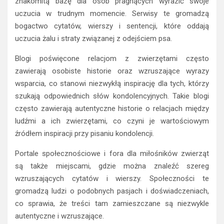
znakomitą bazę dla osób pragnących wyrazić swoje
uczucia w trudnym momencie. Serwisy te gromadzą
bogactwo cytatów, wierszy i sentencji, które oddają
uczucia żalu i straty związanej z odejściem psa.
Blogi poświęcone relacjom z zwierzętami często
zawierają osobiste historie oraz wzruszające wyrazy
wsparcia, co stanowi niezwykłą inspirację dla tych, którzy
szukają odpowiednich słów kondolencyjnych. Takie blogi
często zawierają autentyczne historie o relacjach między
ludźmi a ich zwierzętami, co czyni je wartościowym
źródłem inspiracji przy pisaniu kondolencji.
Portale społecznościowe i fora dla miłośników zwierząt
są także miejscami, gdzie można znaleźć szereg
wzruszających cytatów i wierszy. Społeczności te
gromadzą ludzi o podobnych pasjach i doświadczeniach,
co sprawia, że treści tam zamieszczane są niezwykle
autentyczne i wzruszające.