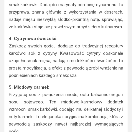
smak karkówki. Dodaj do marynaty odrobinę cynamonu. Ta
przyprawa, znana głównie z wykorzystania w deserach,
nadaje mięsu niezwykłą słodko-pikantną nutę, sprawiając,
że karkówka staje się prawdziwym arcydziełem kulinarnym.
4. Cytrynowa świeżość:
Zaskocz swoich gości, dodając do tradycyjnej receptury
karkówki sok z cytryny. Kwasowość cytryny doskonale
uzupełni smak mięsa, nadając mu lekkości i świeżości. To
prosta modyfikacja, a efekt z pewnością zrobi wrażenie na
podniebieniach każdego smakosza.
5. Miodowy carmel:
Przygotuj sos z połączenia miodu, octu balsamicznego i
sosu sojowego. Ten miodowo-karmelowy dodatek
wzmocni smak karkówki, dodając mu delikatnej słodyczy i
nuty karmelu. To elegancka i oryginalna kombinacja, która z
pewnością zaskoczy nawet najbardziej wymagających
gości.