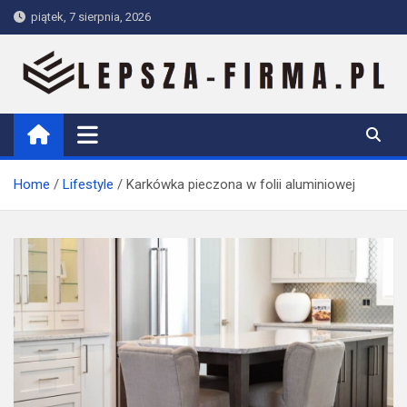
Skip
piątek, 7 sierpnia, 2026
to
content
Lepsza-firma.pl
Home
Lifestyle
Karkówka pieczona w folii aluminiowej