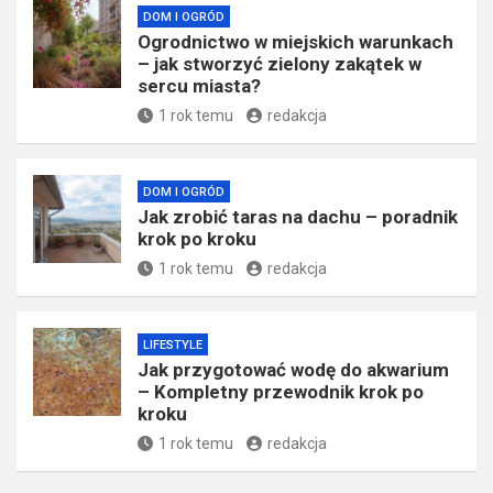
DOM I OGRÓD
Ogrodnictwo w miejskich warunkach
– jak stworzyć zielony zakątek w
sercu miasta?
1 rok temu
redakcja
DOM I OGRÓD
Jak zrobić taras na dachu – poradnik
krok po kroku
1 rok temu
redakcja
LIFESTYLE
Jak przygotować wodę do akwarium
– Kompletny przewodnik krok po
kroku
1 rok temu
redakcja