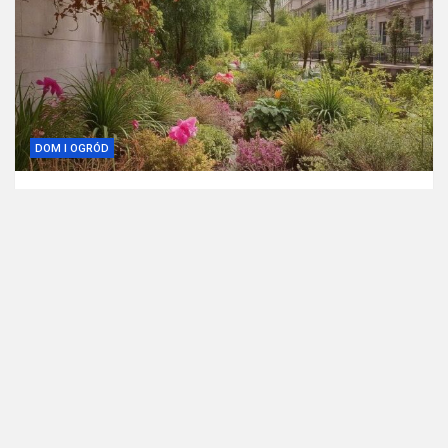
DOM I OGRÓD
Ogrodnictwo w miejskich warunkach – jak
stworzyć zielony zakątek w sercu miasta?
1 rok temu
redakcja
Witryna lepsza-firma.pl jest platformą informacyjno-
rozrywkową. Redakcja i wydawca portalu nie ponoszą
odpowiedzialności ze stosowania w praktyce jakichkolwiek
informacji zamieszczanych na stronie.