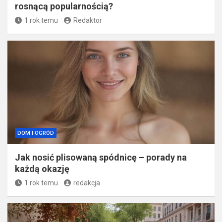
rosnącą popularnością?
1 rok temu
Redaktor
DOM I OGRÓD
Jak nosić plisowaną spódnicę – porady na
każdą okazję
1 rok temu
redakcja