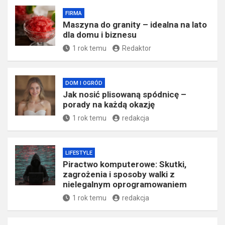
FIRMA
​Maszyna do granity – idealna na lato
dla domu i biznesu
1 rok temu
Redaktor
DOM I OGRÓD
Jak nosić plisowaną spódnicę –
porady na każdą okazję
1 rok temu
redakcja
LIFESTYLE
Piractwo komputerowe: Skutki,
zagrożenia i sposoby walki z
nielegalnym oprogramowaniem
1 rok temu
redakcja