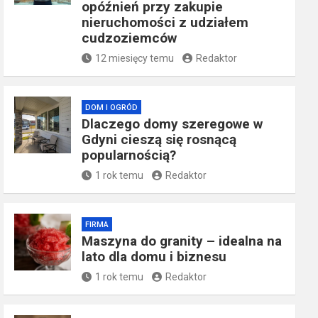
opóźnień przy zakupie
nieruchomości z udziałem
cudzoziemców
12 miesięcy temu
Redaktor
DOM I OGRÓD
Dlaczego domy szeregowe w
Gdyni cieszą się rosnącą
popularnością?
1 rok temu
Redaktor
FIRMA
​Maszyna do granity – idealna na
lato dla domu i biznesu
1 rok temu
Redaktor