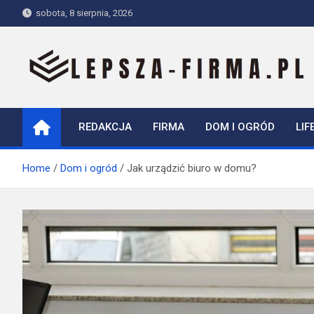
Skip
sobota, 8 sierpnia, 2026
to
content
Lepsza-firma.pl
REDAKCJA
FIRMA
DOM I OGRÓD
LIF
Home
Dom i ogród
Jak urządzić biuro w domu?