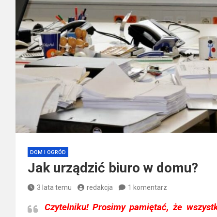
DOM I OGRÓD
Jak urządzić biuro w domu?
3 lata temu
redakcja
1 komentarz
Czytelniku!
Prosimy pamiętać, że wszystk