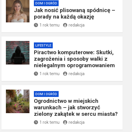
DOM I OGRÓD
Jak nosić plisowaną spódnicę –
porady na każdą okazję
1 rok temu
redakcja
LIFESTYLE
Piractwo komputerowe: Skutki,
zagrożenia i sposoby walki z
nielegalnym oprogramowaniem
1 rok temu
redakcja
DOM I OGRÓD
Ogrodnictwo w miejskich
warunkach – jak stworzyć
zielony zakątek w sercu miasta?
1 rok temu
redakcja