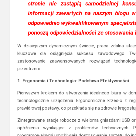
stronie nie zastąpią samodzielnej konsu
informacji zawartych na naszym blogu 
odpowiednio wykwalifikowanym specjalistą.
ponoszą odpowiedzialności ze stosowania 
W dzisiejszym dynamicznym świecie, praca zdalna staj
kluczowe dla osiągnięcia sukcesu zawodowego. Two
zastosowanie zaawansowanych rozwiązań technologi
przestrzeni.
1. Ergonomia i Technologia: Podstawa Efektywności
Pierwszym krokiem do stworzenia idealnego biura w do
technologicznie urządzenia. Ergonomiczne krzesło z reg
prawidłowej postawy, co przekłada się na zdrowie kręgosłup
Zintegrowane stacje robocze z wieloma gniazdami USB ora
opóźnienia wynikające z problemów technicznych. 
programowalnymi umożliwiają dostosowanie sprzętu do indy