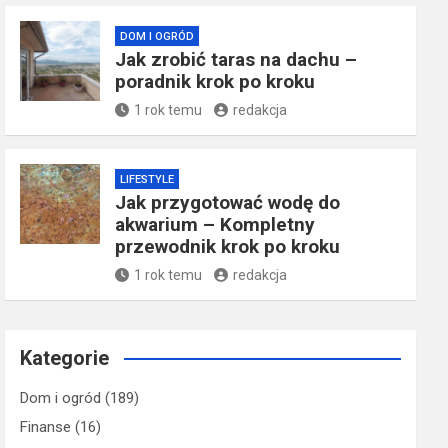
DOM I OGRÓD
Jak zrobić taras na dachu –
poradnik krok po kroku
1 rok temu
redakcja
LIFESTYLE
Jak przygotować wodę do
akwarium – Kompletny
przewodnik krok po kroku
1 rok temu
redakcja
Kategorie
Dom i ogród
(189)
Finanse
(16)