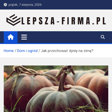
Skip
piątek, 7 sierpnia, 2026
to
content
Lepsza-firma.pl
Home
Dom i ogród
Jak przechować dynię na zimę?