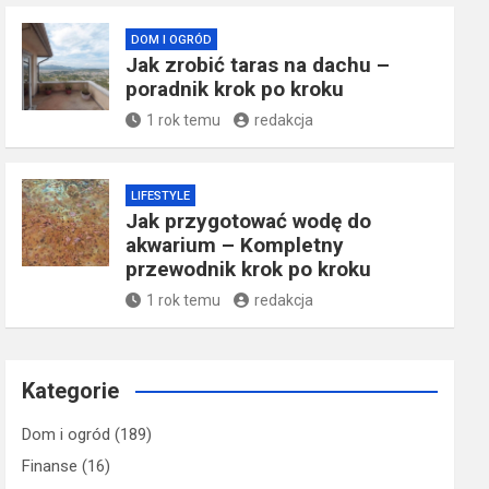
DOM I OGRÓD
Jak zrobić taras na dachu –
poradnik krok po kroku
1 rok temu
redakcja
LIFESTYLE
Jak przygotować wodę do
akwarium – Kompletny
przewodnik krok po kroku
1 rok temu
redakcja
Kategorie
Dom i ogród
(189)
Finanse
(16)