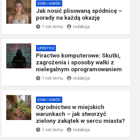
DOM I OGRÓD
Jak nosić plisowaną spódnicę –
porady na każdą okazję
1 rok temu
redakcja
LIFESTYLE
Piractwo komputerowe: Skutki,
zagrożenia i sposoby walki z
nielegalnym oprogramowaniem
1 rok temu
redakcja
DOM I OGRÓD
Ogrodnictwo w miejskich
warunkach – jak stworzyć
zielony zakątek w sercu miasta?
1 rok temu
redakcja