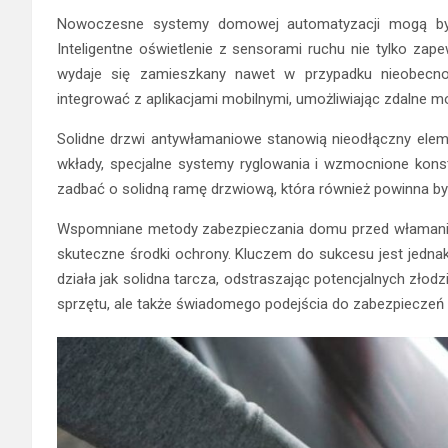
Nowoczesne systemy domowej automatyzacji mogą by
Inteligentne oświetlenie z sensorami ruchu nie tylko za
wydaje się zamieszkany nawet w przypadku nieobecn
integrować z aplikacjami mobilnymi, umożliwiając zdalne m
Solidne drzwi antywłamaniowe stanowią nieodłączny ele
wkłady, specjalne systemy ryglowania i wzmocnione konst
zadbać o solidną ramę drzwiową, która również powinna by
Wspomniane metody zabezpieczania domu przed włamaniem 
skuteczne środki ochrony. Kluczem do sukcesu jest jednak
działa jak solidna tarcza, odstraszając potencjalnych złod
sprzętu, ale także świadomego podejścia do zabezpieczeń i 