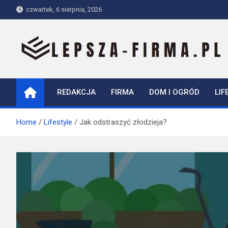
Skip
czwartek, 6 sierpnia, 2026
to
content
Lepsza-firma.pl
REDAKCJA
FIRMA
DOM I OGRÓD
LIF
Home
Lifestyle
Jak odstraszyć złodzieja?