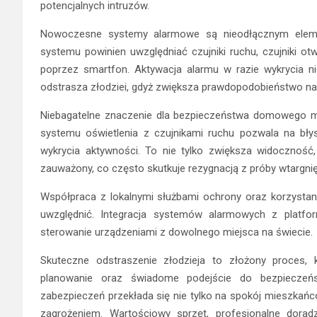
potencjalnych intruzów.
Nowoczesne systemy alarmowe są nieodłącznym elem
systemu powinien uwzględniać czujniki ruchu, czujniki ot
poprzez smartfon. Aktywacja alarmu w razie wykrycia ni
odstrasza złodziei, gdyż zwiększa prawdopodobieństwo nat
Niebagatelne znaczenie dla bezpieczeństwa domowego ma
systemu oświetlenia z czujnikami ruchu pozwala na bł
wykrycia aktywności. To nie tylko zwiększa widoczność,
zauważony, co często skutkuje rezygnacją z próby wtargnię
Współpraca z lokalnymi służbami ochrony oraz korzystani
uwzględnić. Integracja systemów alarmowych z platf
sterowanie urządzeniami z dowolnego miejsca na świecie.
Skuteczne odstraszenie złodzieja to złożony proces, 
planowanie oraz świadome podejście do bezpiecze
zabezpieczeń przekłada się nie tylko na spokój mieszkańc
zagrożeniem. Wartościowy sprzęt, profesjonalne dorad