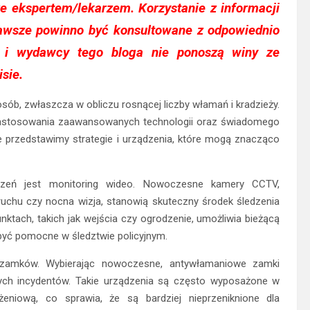
 ze ekspertem/lekarzem. Korzystanie z informacji
awsze powinno być konsultowane z odpowiednio
ja i wydawcy tego bloga nie ponoszą winy ze
sie.
sób, zwłaszcza w obliczu rosnącej liczby włamań i kradzieży.
zastosowania zaawansowanych technologii oraz świadomego
le przedstawimy strategie i urządzenia, które mogą znacząco
zeń jest monitoring wideo. Nowoczesne kamery CCTV,
uchu czy nocna wizja, stanowią skuteczny środek śledzenia
tach, takich jak wejścia czy ogrodzenie, umożliwia bieżącą
być pomocne w śledztwie policyjnym.
zamków. Wybierając nowoczesne, antywłamaniowe zamki
ych incydentów. Takie urządzenia są często wyposażone w
eniową, co sprawia, że są bardziej nieprzeniknione dla