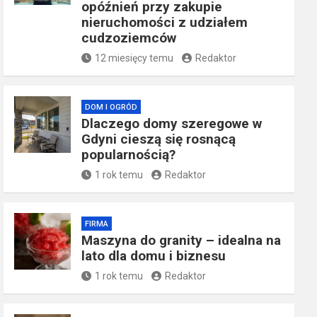
opóźnień przy zakupie
nieruchomości z udziałem
cudzoziemców
12 miesięcy temu
Redaktor
DOM I OGRÓD
Dlaczego domy szeregowe w
Gdyni cieszą się rosnącą
popularnością?
1 rok temu
Redaktor
FIRMA
​Maszyna do granity – idealna na
lato dla domu i biznesu
1 rok temu
Redaktor