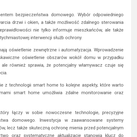
entem bezpieczeństwa domowego. Wybór odpowiedniego
warcia drzwi i okien, a także możliwość zdalnego sterowania
eprawidłowości nie tylko informuje mieszkańców, ale także
ychmiastowej interwencji służb ochrony.
ją oświetlenie zewnętrzne i automatyzacja. Wprowadzenie
yskawiczne oświetlenie obszarów wokół domu w przypadku
 ale również sprawia, że potencjalny włamywacz czuje się
cia.
e z technologii smart home to kolejne aspekty, które warto
ormami smart home umożliwia zdalne monitorowanie oraz
który łączy w sobie nowoczesne technologie, precyzyjne
ństwa domowego. Inwestycja w zaawansowane systemy
ów, lecz także skuteczną ochronę mienia przed potencjalnym
ztwo oraz systematyczne aktualizacje stanowią klucz do