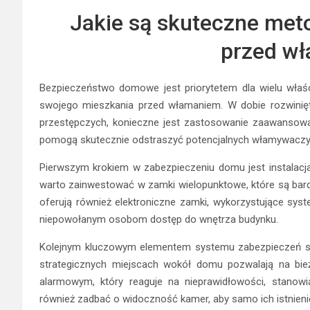
Jakie są skuteczne met
przed w
Bezpieczeństwo domowe jest priorytetem dla wielu właśc
swojego mieszkania przed włamaniem. W dobie rozwinięt
przestępczych, konieczne jest zastosowanie zaawansowa
pomogą skutecznie odstraszyć potencjalnych włamywaczy
Pierwszym krokiem w zabezpieczeniu domu jest instalacj
warto zainwestować w zamki wielopunktowe, które są bard
oferują również elektroniczne zamki, wykorzystujące sys
niepowołanym osobom dostęp do wnętrza budynku.
Kolejnym kluczowym elementem systemu zabezpieczeń są
strategicznych miejscach wokół domu pozwalają na bi
alarmowym, który reaguje na nieprawidłowości, stanowi
również zadbać o widoczność kamer, aby samo ich istnienie