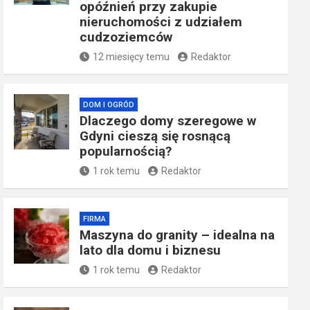
opóźnień przy zakupie
nieruchomości z udziałem
cudzoziemców
12 miesięcy temu
Redaktor
DOM I OGRÓD
Dlaczego domy szeregowe w
Gdyni cieszą się rosnącą
popularnością?
1 rok temu
Redaktor
FIRMA
​Maszyna do granity – idealna na
lato dla domu i biznesu
1 rok temu
Redaktor