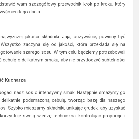
zedstawić wam szczegółowy przewodnik krok po kroku, który
wyśmienitego dania.
jwyższej jakości składniki. Jaja, oczywiście, powinny być
 Wszystko zaczyna się od jakości, która przekłada się na
ygotowanie szarego sosu. W tym celu będziemy potrzebowali
ć cebulę o delikatnym smaku, aby nie przytłoczyć subtelności
ść Kucharza
bogaci nasz sos o intensywny smak. Następnie smażymy go
y delikatnie podsmażoną cebulę, tworząc bazę dla naszego
os. Szybko mieszamy składniki, unikając grudek, aby uzyskać
orzystuje swoją wiedzę techniczną, kontrolując proporcje i