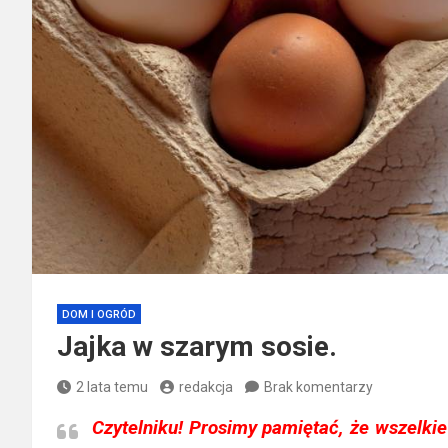
DOM I OGRÓD
Jajka w szarym sosie.
2 lata temu
redakcja
Brak komentarzy
Czytelniku!
Prosimy pamiętać, że wszelkie 