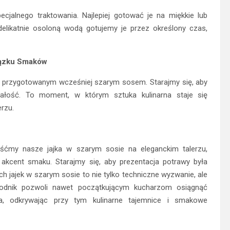
cjalnego traktowania. Najlepiej gotować je na miękkie lub
delikatnie osoloną wodą gotujemy je przez określony czas,
iązku Smaków
 przygotowanym wcześniej szarym sosem. Starajmy się, aby
całość. To moment, w którym sztuka kulinarna staje się
rzu.
eśćmy nasze jajka w szarym sosie na eleganckim talerzu,
akcent smaku. Starajmy się, aby prezentacja potrawy była
h jajek w szarym sosie to nie tylko techniczne wyzwanie, ale
wodnik pozwoli nawet początkującym kucharzom osiągnąć
a, odkrywając przy tym kulinarne tajemnice i smakowe