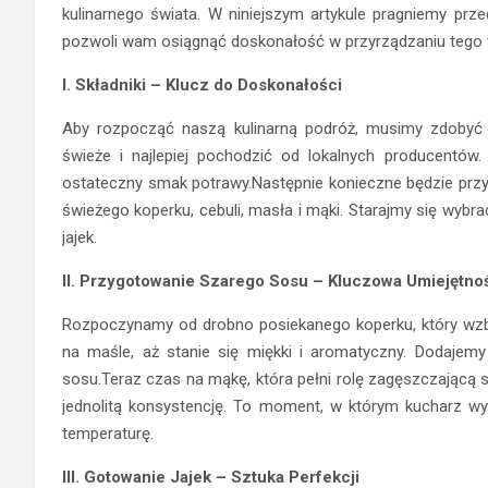
kulinarnego świata. W niniejszym artykule pragniemy pr
pozwoli wam osiągnąć doskonałość w przyrządzaniu tego 
I. Składniki – Klucz do Doskonałości
Aby rozpocząć naszą kulinarną podróż, musimy zdobyć na
świeże i najlepiej pochodzić od lokalnych producentów.
ostateczny smak potrawy.Następnie konieczne będzie prz
świeżego koperku, cebuli, masła i mąki. Starajmy się wybra
jajek.
II. Przygotowanie Szarego Sosu – Kluczowa Umiejętno
Rozpoczynamy od drobno posiekanego koperku, który wz
na maśle, aż stanie się miękki i aromatyczny. Dodajem
sosu.Teraz czas na mąkę, która pełni rolę zagęszczającą s
jednolitą konsystencję. To moment, w którym kucharz wyk
temperaturę.
III. Gotowanie Jajek – Sztuka Perfekcji