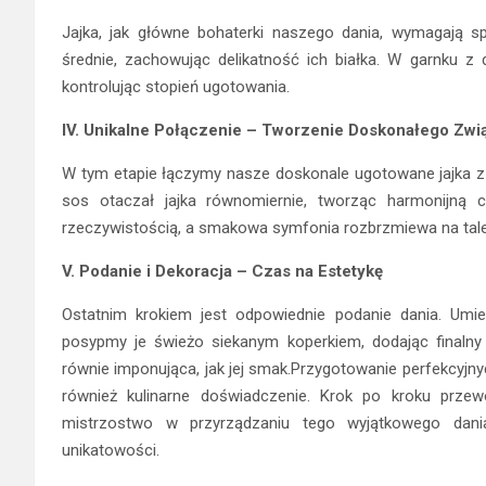
Jajka, jak główne bohaterki naszego dania, wymagają spe
średnie, zachowując delikatność ich białka. W garnku z 
kontrolując stopień ugotowania.
IV. Unikalne Połączenie – Tworzenie Doskonałego Zw
W tym etapie łączymy nasze doskonale ugotowane jajka z
sos otaczał jajka równomiernie, tworząc harmonijną 
rzeczywistością, a smakowa symfonia rozbrzmiewa na tale
V. Podanie i Dekoracja – Czas na Estetykę
Ostatnim krokiem jest odpowiednie podanie dania. Umi
posypmy je świeżo siekanym koperkiem, dodając finalny 
równie imponująca, jak jej smak.Przygotowanie perfekcyjnyc
również kulinarne doświadczenie. Krok po kroku prze
mistrzostwo w przyrządzaniu tego wyjątkowego dani
unikatowości.