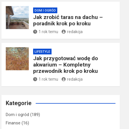
DOM I OGRÓD
Jak zrobić taras na dachu –
poradnik krok po kroku
1 rok temu
redakcja
LIFESTYLE
Jak przygotować wodę do
akwarium – Kompletny
przewodnik krok po kroku
1 rok temu
redakcja
Kategorie
Dom i ogród
(189)
Finanse
(16)