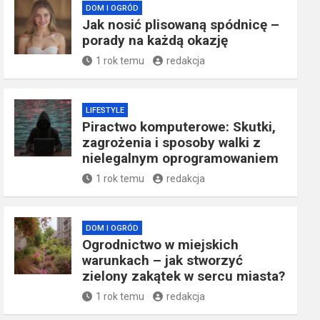
DOM I OGRÓD
Jak nosić plisowaną spódnicę –
porady na każdą okazję
1 rok temu
redakcja
LIFESTYLE
Piractwo komputerowe: Skutki,
zagrożenia i sposoby walki z
nielegalnym oprogramowaniem
1 rok temu
redakcja
DOM I OGRÓD
Ogrodnictwo w miejskich
warunkach – jak stworzyć
zielony zakątek w sercu miasta?
1 rok temu
redakcja