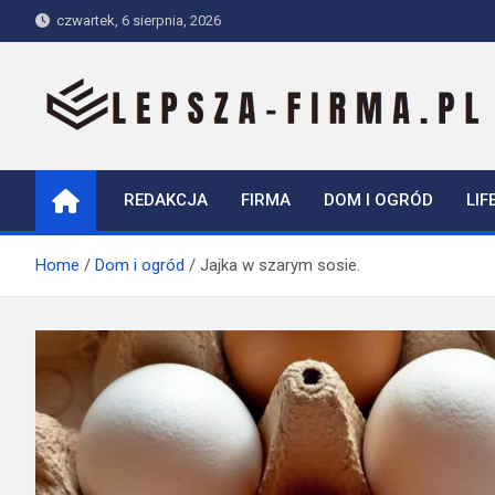
Skip
czwartek, 6 sierpnia, 2026
to
content
Lepsza-firma.pl
REDAKCJA
FIRMA
DOM I OGRÓD
LIF
Home
Dom i ogród
Jajka w szarym sosie.