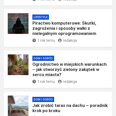
LIFESTYLE
Piractwo komputerowe: Skutki,
zagrożenia i sposoby walki z
nielegalnym oprogramowaniem
1 rok temu
redakcja
DOM I OGRÓD
Ogrodnictwo w miejskich warunkach
– jak stworzyć zielony zakątek w
sercu miasta?
1 rok temu
redakcja
DOM I OGRÓD
Jak zrobić taras na dachu – poradnik
krok po kroku