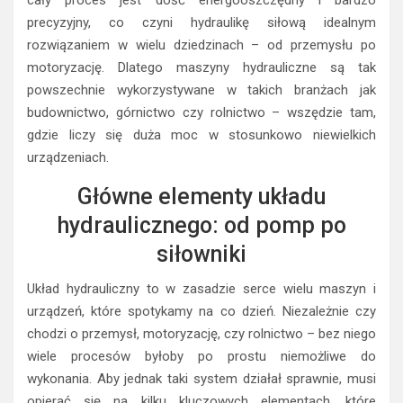
cały proces jest dość energooszczędny i bardzo
precyzyjny, co czyni hydraulikę siłową idealnym
rozwiązaniem w wielu dziedzinach – od przemysłu po
motoryzację. Dlatego maszyny hydrauliczne są tak
powszechnie wykorzystywane w takich branżach jak
budownictwo, górnictwo czy rolnictwo – wszędzie tam,
gdzie liczy się duża moc w stosunkowo niewielkich
urządzeniach.
Główne elementy układu
hydraulicznego: od pomp po
siłowniki
Układ hydrauliczny to w zasadzie serce wielu maszyn i
urządzeń, które spotykamy na co dzień. Niezależnie czy
chodzi o przemysł, motoryzację, czy rolnictwo – bez niego
wiele procesów byłoby po prostu niemożliwe do
wykonania. Aby jednak taki system działał sprawnie, musi
opierać się na kilku kluczowych elementach, które