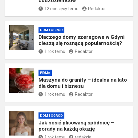
cudzoziemców
12 miesięcy temu
Redaktor
DOM I OGRÓD
Dlaczego domy szeregowe w Gdyni
cieszą się rosnącą popularnością?
1 rok temu
Redaktor
FIRMA
​Maszyna do granity – idealna na lato
dla domu i biznesu
1 rok temu
Redaktor
DOM I OGRÓD
Jak nosić plisowaną spódnicę –
porady na każdą okazję
1 rok temu
redakcja