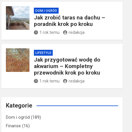
DOM I OGRÓD
Jak zrobić taras na dachu –
poradnik krok po kroku
1 rok temu
redakcja
LIFESTYLE
Jak przygotować wodę do
akwarium – Kompletny
przewodnik krok po kroku
1 rok temu
redakcja
Kategorie
Dom i ogród
(189)
Finanse
(16)