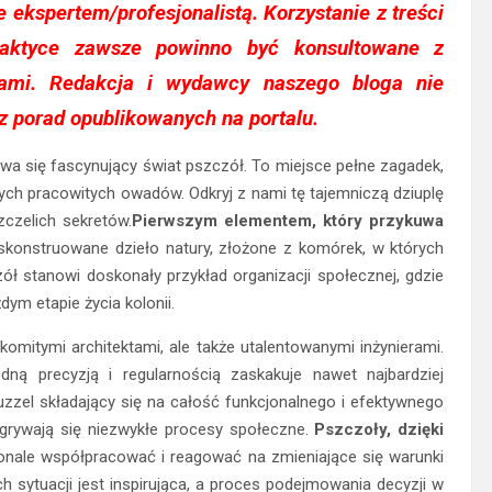
ze ekspertem/profesjonalistą. Korzystanie z treści
aktyce zawsze powinno być konsultowane z
tami. Redakcja i wydawcy naszego bloga nie
z porad opublikowanych na portalu.
ywa się fascynujący świat pszczół. To miejsce pełne zagadek,
tych pracowitych owadów. Odkryj z nami tę tajemniczą dziuplę
czelich sekretów.
Pierwszym elementem, który przykuwa
 skonstruowane dzieło natury, złożone z komórek, w których
zół stanowi doskonały przykład organizacji społecznej, gdzie
ym etapie życia kolonii.
komitymi architektami, ale także utalentowanymi inżynierami.
ą precyzją i regularnością zaskakuje nawet najbardziej
zel składający się na całość funkcjonalnego i efektywnego
grywają się niezwykłe procesy społeczne.
Pszczoły, dzięki
onale współpracować i reagować na zmieniające się warunki
 sytuacji jest inspirująca, a proces podejmowania decyzji w