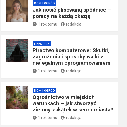
DOM I OGRÓD
Jak nosić plisowaną spódnicę –
porady na każdą okazję
1 rok temu
redakcja
LIFESTYLE
Piractwo komputerowe: Skutki,
zagrożenia i sposoby walki z
nielegalnym oprogramowaniem
1 rok temu
redakcja
DOM I OGRÓD
Ogrodnictwo w miejskich
warunkach – jak stworzyć
zielony zakątek w sercu miasta?
1 rok temu
redakcja