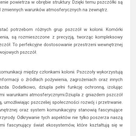
rążenie powietrza w obrębie struktury. Dzięki temu pszczółki są
 od zmiennych warunków atmosferycznych na zewnątrz.
ostać potrzebom różnych grup pszczół w kolonii. Komórki
wienia, są rozmieszczone z precyzją, tworząc kompleksowy
zczół. To perfekcyjne dostosowanie przestrzeni wewnętrznej
zwojowych pszczół.
komunikacji między członkami kolonii. Pszczoły wykorzystują
nformacji o źródłach pożywienia, zagrożeniach oraz innych
da. Dodatkowo, dziupla pełni funkcję ochronną, izolując
nymi warunkami atmosferycznymi.Dziupla z gniazdem pszczół
ą, umożliwiając pszczeliej społeczności rozwój i przetrwanie.
wewnętrznej oraz system komunikacyjny stanowią fascynujące
rzyrody. Odkrywanie tych aspektów nie tylko poszerza naszą
mi fascynujący świat ekosystemów, które kształtują się w