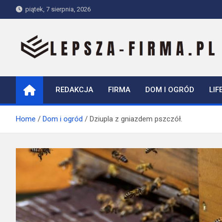
Skip
piątek, 7 sierpnia, 2026
to
content
Lepsza-firma.pl
REDAKCJA
FIRMA
DOM I OGRÓD
LIF
Home
Dom i ogród
Dziupla z gniazdem pszczół.