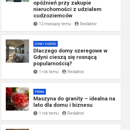
opóźnień przy zakupie
nieruchomości z udziałem
cudzoziemców
12 miesięcy temu
Redaktor
DOM I OGRÓD
Dlaczego domy szeregowe w
Gdyni cieszą się rosnącą
popularnością?
1 rok temu
Redaktor
FIRMA
​Maszyna do granity – idealna na
lato dla domu i biznesu
1 rok temu
Redaktor