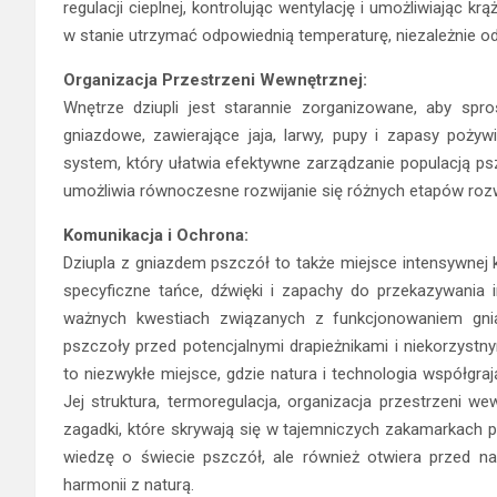
regulacji cieplnej, kontrolując wentylację i umożliwiając k
w stanie utrzymać odpowiednią temperaturę, niezależnie
Organizacja Przestrzeni Wewnętrznej:
Wnętrze dziupli jest starannie zorganizowane, aby spr
gniazdowe, zawierające jaja, larwy, pupy i zapasy poży
system, który ułatwia efektywne zarządzanie populacją ps
umożliwia równoczesne rozwijanie się różnych etapów ro
Komunikacja i Ochrona:
Dziupla z gniazdem pszczół to także miejsce intensywnej 
specyficzne tańce, dźwięki i zapachy do przekazywania i
ważnych kwestiach związanych z funkcjonowaniem gniaz
pszczoły przed potencjalnymi drapieżnikami i niekorzyst
to niezwykłe miejsce, gdzie natura i technologia współgraj
Jej struktura, termoregulacja, organizacja przestrzeni 
zagadki, które skrywają się w tajemniczych zakamarkach p
wiedzę o świecie pszczół, ale również otwiera przed na
harmonii z naturą.