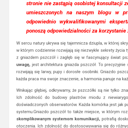
stronie nie zastąpią osobistej konsultacji 
umieszczonych na naszym blogu w pr
odpowiednio wykwalifikowanymi eksper
ponoszą odpowiedzialności za korzystanie 
W sercu natury ukrywa się tajemnicza dziupla, w której skr
w którym codziennie rozwijają się niezwykłe sekrety życia 
z gniazdem pszczół i zagłęb się w fascynujący świat psz
uwagę,
jest architektura gniazda pszczół. To precyzyjnie
rozwijają się larwy, pupy i dorosłe osobniki. Gniazdo pszc
każda praca ma swoje znaczenie, a harmonia panuje na każd
Wnikając głębiej, odkrywamy, że pszczółki są nie tylko zna
Ich zdolność do budowy plastrów miodu z niewiarygodn
doświadczonych obserwatorów. Każda komórka jest jak puz
systemu.Gniazdo pszczół to także miejsce, w którym roz
skomplikowanym systemom komunikacji,
potrafią dosk
otoczenia. Ich zdolność do dostosowywania się do różnych