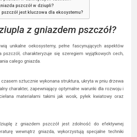
gniazda pszczół w dziupli?
 pszczół jest kluczowa dla ekosystemu?
ziupla z gniazdem pszczół?
owią unikalne oekosystemy, pełne fascynujących aspektów
dla pszczół, charakteryzuje się szeregiem wyjątkowych cech,
ania całego gniazda.
a czasem sztucznie wykonana struktura, ukryta w pniu drzewa
alny charakter, zapewniający optymalne warunki dla rozwoju i
ciełana materiałami takimi jak wosk, pyłek kwiatowy oraz
ziuplę z gniazdem pszczół jest zdolność do efektywnej
raturę wewnątrz gniazda, wykorzystują specjalne techniki