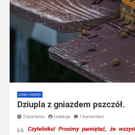
DOM I OGRÓD
Dziupla z gniazdem pszczół.
2 lata temu
redakcja
1 komentarz
Czytelniku!
Prosimy pamiętać, że wszys