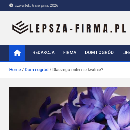
Skip
czwartek, 6 sierpnia, 2026
to
content
Lepsza-firma.pl
REDAKCJA
FIRMA
DOM I OGRÓD
LIF
Home
Dom i ogród
Dlaczego milin nie kwitnie?