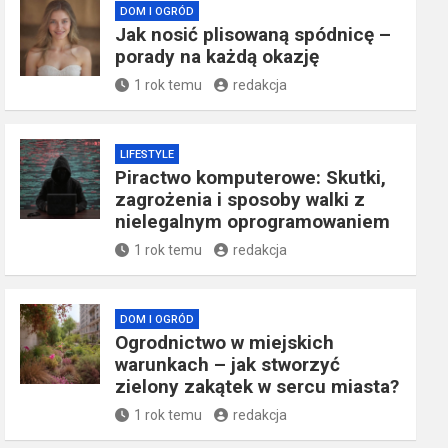
DOM I OGRÓD
Jak nosić plisowaną spódnicę –
porady na każdą okazję
1 rok temu
redakcja
LIFESTYLE
Piractwo komputerowe: Skutki,
zagrożenia i sposoby walki z
nielegalnym oprogramowaniem
1 rok temu
redakcja
DOM I OGRÓD
Ogrodnictwo w miejskich
warunkach – jak stworzyć
zielony zakątek w sercu miasta?
1 rok temu
redakcja