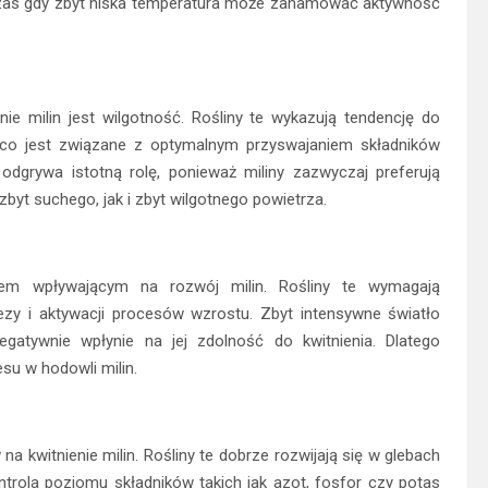
dczas gdy zbyt niska temperatura może zahamować aktywność
e milin jest wilgotność. Rośliny te wykazują tendencję do
, co jest związane z optymalnym przyswajaniem składników
odgrywa istotną rolę, ponieważ miliny zazwyczaj preferują
byt suchego, jak i zbyt wilgotnego powietrza.
kiem wpływającym na rozwój milin. Rośliny te wymagają
ezy i aktywacji procesów wzrostu. Zbyt intensywne światło
atywnie wpłynie na jej zdolność do kwitnienia. Dlatego
su w hodowli milin.
na kwitnienie milin. Rośliny te dobrze rozwijają się w glebach
rola poziomu składników takich jak azot, fosfor czy potas