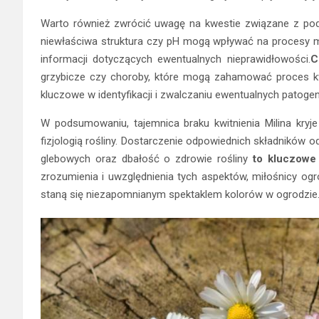
Warto również zwrócić uwagę na kwestie związane z podło
niewłaściwa struktura czy pH mogą wpływać na procesy m
informacji dotyczących ewentualnych nieprawidłowości.
C
grzybicze czy choroby, które mogą zahamować proces kwit
kluczowe w identyfikacji i zwalczaniu ewentualnych patoge
W podsumowaniu, tajemnica braku kwitnienia Milina kry
fizjologią rośliny. Dostarczenie odpowiednich składników
glebowych oraz dbałość o zdrowie rośliny
to kluczowe 
zrozumienia i uwzględnienia tych aspektów, miłośnicy ogr
staną się niezapomnianym spektaklem kolorów w ogrodzie