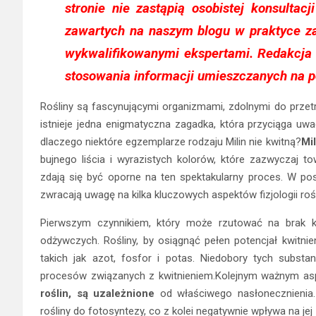
stronie nie zastąpią osobistej konsultac
zawartych na naszym blogu w praktyce z
wykwalifikowanymi ekspertami. Redakcja 
stosowania informacji umieszczanych na po
Rośliny są fascynującymi organizmami, zdolnymi do przetr
istnieje jedna enigmatyczna zagadka, która przyciąga uw
dlaczego niektóre egzemplarze rodzaju Milin nie kwitną?
Mil
bujnego liścia i wyrazistych kolorów, które zazwyczaj to
zdają się być oporne na ten spektakularny proces. W po
zwracają uwagę na kilka kluczowych aspektów fizjologii rośl
Pierwszym czynnikiem, który może rzutować na brak kwi
odżywczych. Rośliny, by osiągnąć pełen potencjał kwitni
takich jak azot, fosfor i potas. Niedobory tych subst
procesów związanych z kwitnieniem.Kolejnym ważnym asp
roślin, są uzależnione
od właściwego nasłonecznienia.
rośliny do fotosyntezy, co z kolei negatywnie wpływa na je