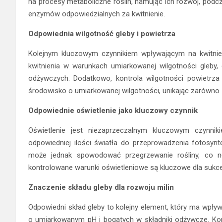
na procesy metaboliczne roślin, hamując ich rozwój, po
enzymów odpowiedzialnych za kwitnienie.
Odpowiednia wilgotność gleby i powietrza
Kolejnym kluczowym czynnikiem wpływającym na kwitnieni
kwitnienia w warunkach umiarkowanej wilgotności gleby
odżywczych. Dodatkowo, kontrola wilgotności powietrza 
środowisko o umiarkowanej wilgotności, unikając zarówno z
Odpowiednie oświetlenie jako kluczowy czynnik
Oświetlenie jest niezaprzeczalnym kluczowym czynni
odpowiedniej ilości światła do przeprowadzenia fotosynt
może jednak spowodować przegrzewanie rośliny, co neg
kontrolowane warunki oświetleniowe są kluczowe dla sukce
Znaczenie składu gleby dla rozwoju milin
Odpowiedni skład gleby to kolejny element, który ma wpływ 
o umiarkowanym pH i bogatych w składniki odżywcze. Kont