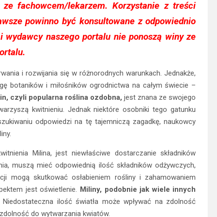
ji ze fachowcem/lekarzem. Korzystanie z treści
awsze powinno być konsultowane z odpowiednio
i wydawcy naszego portalu nie ponoszą winy ze
rtalu.
wania i rozwijania się w różnorodnych warunkach. Jednakże,
agę botaników i miłośników ogrodnictwa na całym świecie –
in, czyli popularna roślina ozdobna,
jest znana ze swojego
warzyszą kwitnieniu. Jednak niektóre osobniki tego gatunku
szukiwaniu odpowiedzi na tę tajemniczą zagadkę, naukowcy
iny.
tnienia Milina, jest niewłaściwe dostarczanie składników
enia, muszą mieć odpowiednią ilość składników odżywczych,
ancji mogą skutkować osłabieniem rośliny i zahamowaniem
ektem jest oświetlenie.
Miliny, podobnie jak wiele innych
 Niedostateczna ilość światła może wpływać na zdolność
j zdolność do wytwarzania kwiatów.