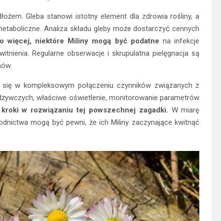
żem. Gleba stanowi istotny element dla zdrowia rośliny, a
etaboliczne. Analiza składu gleby może dostarczyć cennych
o więcej, niektóre Miliny mogą być podatne
na infekcje
nienia. Regularne obserwacje i skrupulatna pielęgnacja są
nów.
je się w kompleksowym połączeniu czynników związanych z
 odżywczych, właściwe oświetlenie, monitorowanie parametrów
kroki w rozwiązaniu tej powszechnej zagadki.
W miarę
odnictwa mogą być pewni, że ich Miliny zaczynające kwitnąć
.