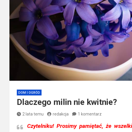
DOM I OGRÓD
Dlaczego milin nie kwitnie?
2 lata temu
redakcja
1 komentarz
Czytelniku!
Prosimy pamiętać, że wszelki