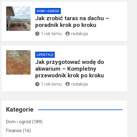
DOM I OGRÓD
Jak zrobić taras na dachu –
poradnik krok po kroku
1 rok temu
redakcja
LIFESTYLE
Jak przygotować wodę do
akwarium – Kompletny
przewodnik krok po kroku
1 rok temu
redakcja
Kategorie
Dom i ogród
(189)
Finanse
(16)