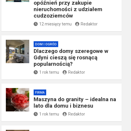
opóźnień przy zakupie
nieruchomości z udziałem
cudzoziemców
12 miesięcy temu
Redaktor
DOM I OGRÓD
Dlaczego domy szeregowe w
Gdyni cieszą się rosnącą
popularnością?
1 rok temu
Redaktor
FIRMA
​Maszyna do granity – idealna na
lato dla domu i biznesu
1 rok temu
Redaktor