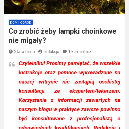
DOM I OGRÓD
Co zrobić żeby lampki choinkowe
nie migały?
2 lata temu
redakcja
1 komentarz
Czytelniku!
Prosimy pamiętać, że wszelkie
instrukcje oraz pomoce wprowadzone na
naszej witrynie nie zastąpią osobistej
konsultacji ze ekspertem/lekarzem.
Korzystanie z informacji zawartych na
naszym blogu w praktyce zawsze powinno
być konsultowane z profesjonalistą o
odpowiednich kwalifikacjach. Redakcja i