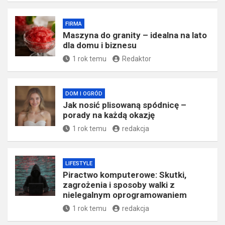
FIRMA
​Maszyna do granity – idealna na lato
dla domu i biznesu
1 rok temu
Redaktor
DOM I OGRÓD
Jak nosić plisowaną spódnicę –
porady na każdą okazję
1 rok temu
redakcja
LIFESTYLE
Piractwo komputerowe: Skutki,
zagrożenia i sposoby walki z
nielegalnym oprogramowaniem
1 rok temu
redakcja