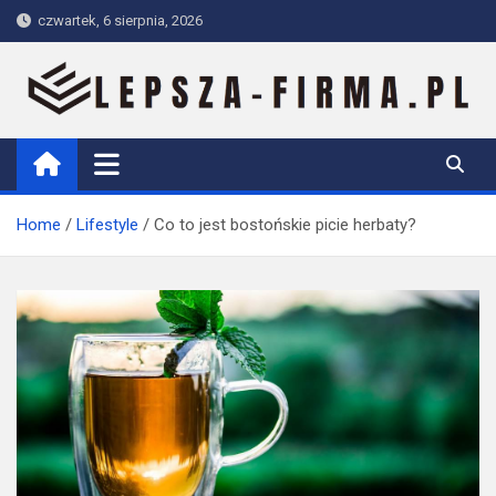
Skip
czwartek, 6 sierpnia, 2026
to
content
Lepsza-firma.pl
Home
Lifestyle
Co to jest bostońskie picie herbaty?