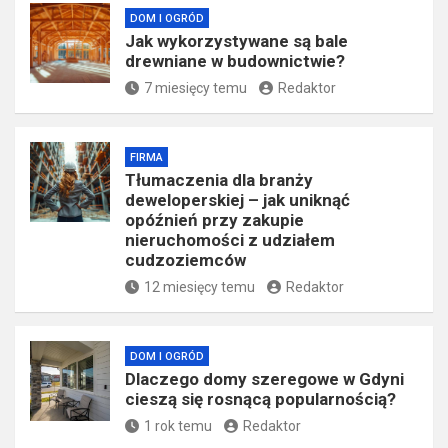
DOM I OGRÓD
Jak wykorzystywane są bale
drewniane w budownictwie?
7 miesięcy temu
Redaktor
FIRMA
Tłumaczenia dla branży
deweloperskiej – jak uniknąć
opóźnień przy zakupie
nieruchomości z udziałem
cudzoziemców
12 miesięcy temu
Redaktor
DOM I OGRÓD
Dlaczego domy szeregowe w Gdyni
cieszą się rosnącą popularnością?
1 rok temu
Redaktor