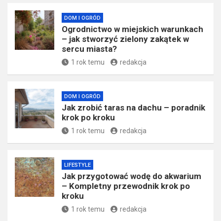
DOM I OGRÓD
Ogrodnictwo w miejskich warunkach
– jak stworzyć zielony zakątek w
sercu miasta?
1 rok temu
redakcja
DOM I OGRÓD
Jak zrobić taras na dachu – poradnik
krok po kroku
1 rok temu
redakcja
LIFESTYLE
Jak przygotować wodę do akwarium
– Kompletny przewodnik krok po
kroku
1 rok temu
redakcja