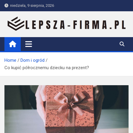
Skip
niedziela, 9 sierpnia, 2026
to
content
Lepsza-firma.pl
Home
Dom i ogród
Co kupić półrocznemu dziecku na prezent?