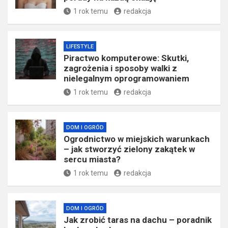
1 rok temu
redakcja
LIFESTYLE
Piractwo komputerowe: Skutki,
zagrożenia i sposoby walki z
nielegalnym oprogramowaniem
1 rok temu
redakcja
DOM I OGRÓD
Ogrodnictwo w miejskich warunkach
– jak stworzyć zielony zakątek w
sercu miasta?
1 rok temu
redakcja
DOM I OGRÓD
Jak zrobić taras na dachu – poradnik