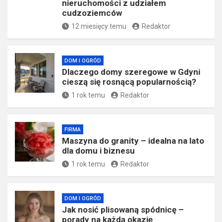
nieruchomości z udziałem
cudzoziemców
12 miesięcy temu
Redaktor
DOM I OGRÓD
Dlaczego domy szeregowe w Gdyni
cieszą się rosnącą popularnością?
1 rok temu
Redaktor
FIRMA
​Maszyna do granity – idealna na lato
dla domu i biznesu
1 rok temu
Redaktor
DOM I OGRÓD
Jak nosić plisowaną spódnicę –
porady na każdą okazję