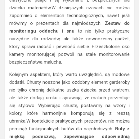
elastyczne pałąki i są wykonane z bezpiecznych dla
dziecka materiałów.W dzisiejszych czasach nie można
zapomnieć o elementach technologicznych, nawet jeśli
mówimy o prezentach dla najmłodszych.
Zestaw do
monitoringu oddechu i snu
to nie tylko praktyczne
narzędzie dla rodziców, ale także nowoczesny gadżet,
który sprawi radość i pewność siebie. Przeszkolone oko
kamery monitorującej pozwoli na stałe monitorowanie
bezpieczeństwa malucha.
Kolejnym aspektem, który warto uwzględnić, są modowe
dodatki. Chusty noszone jako ozdobny element garderoby
nie tylko chronią delikatne uszka dziecka przed wiatrem,
ale także dodają uroku i sprawiają, że maluch prezentuje
się stylowo. Wybierając chustę, postawmy na wzory i
kolory, które harmonijnie komponują się z resztą
ubranka.W kontekście praktycznych prezentów, nie można
pominąć funkcjonalnych butów dla najmłodszych.
Buty z
miękką podeszwą, zapewniające odpowiednią