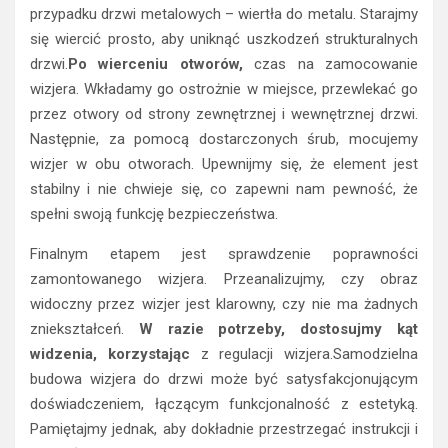
przypadku drzwi metalowych – wiertła do metalu. Starajmy
się wiercić prosto, aby uniknąć uszkodzeń strukturalnych
drzwi.
Po wierceniu otworów,
czas na zamocowanie
wizjera. Wkładamy go ostrożnie w miejsce, przewlekać go
przez otwory od strony zewnętrznej i wewnętrznej drzwi.
Następnie, za pomocą dostarczonych śrub, mocujemy
wizjer w obu otworach. Upewnijmy się, że element jest
stabilny i nie chwieje się, co zapewni nam pewność, że
spełni swoją funkcję bezpieczeństwa.
Finalnym etapem jest sprawdzenie poprawności
zamontowanego wizjera. Przeanalizujmy, czy obraz
widoczny przez wizjer jest klarowny, czy nie ma żadnych
zniekształceń.
W razie potrzeby, dostosujmy kąt
widzenia, korzystając
z regulacji wizjera.Samodzielna
budowa wizjera do drzwi może być satysfakcjonującym
doświadczeniem, łączącym funkcjonalność z estetyką.
Pamiętajmy jednak, aby dokładnie przestrzegać instrukcji i