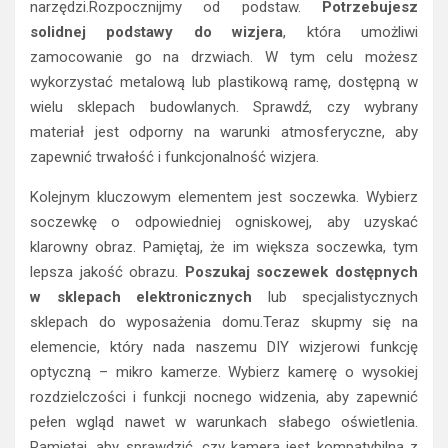
narzędzi.Rozpocznijmy od podstaw.
Potrzebujesz
solidnej podstawy do wizjera
, która umożliwi
zamocowanie go na drzwiach. W tym celu możesz
wykorzystać metalową lub plastikową ramę, dostępną w
wielu sklepach budowlanych. Sprawdź, czy wybrany
materiał jest odporny na warunki atmosferyczne, aby
zapewnić trwałość i funkcjonalność wizjera.
Kolejnym kluczowym elementem jest soczewka. Wybierz
soczewkę o odpowiedniej ogniskowej, aby uzyskać
klarowny obraz. Pamiętaj, że im większa soczewka, tym
lepsza jakość obrazu.
Poszukaj soczewek dostępnych
w sklepach elektronicznych
lub specjalistycznych
sklepach do wyposażenia domu.Teraz skupmy się na
elemencie, który nada naszemu DIY wizjerowi funkcję
optyczną – mikro kamerze. Wybierz kamerę o wysokiej
rozdzielczości i funkcji nocnego widzenia, aby zapewnić
pełen wgląd nawet w warunkach słabego oświetlenia.
Pamiętaj, aby sprawdzić, czy kamera jest kompatybilna z