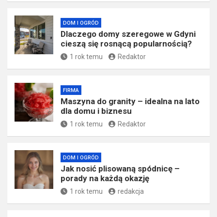
DOM I OGRÓD
Dlaczego domy szeregowe w Gdyni
cieszą się rosnącą popularnością?
1 rok temu
Redaktor
FIRMA
​Maszyna do granity – idealna na lato
dla domu i biznesu
1 rok temu
Redaktor
DOM I OGRÓD
Jak nosić plisowaną spódnicę –
porady na każdą okazję
1 rok temu
redakcja