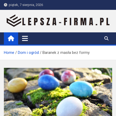
Skip
piątek, 7 sierpnia, 2026
to
content
Lepsza-firma.pl
Home
Dom i ogród
Baranek z masła bez formy.