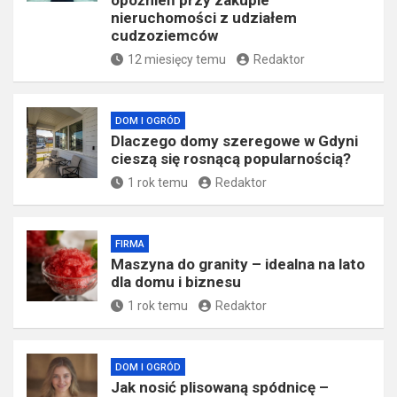
opóźnień przy zakupie
nieruchomości z udziałem
cudzoziemców
12 miesięcy temu
Redaktor
DOM I OGRÓD
Dlaczego domy szeregowe w Gdyni
cieszą się rosnącą popularnością?
1 rok temu
Redaktor
FIRMA
​Maszyna do granity – idealna na lato
dla domu i biznesu
1 rok temu
Redaktor
DOM I OGRÓD
Jak nosić plisowaną spódnicę –