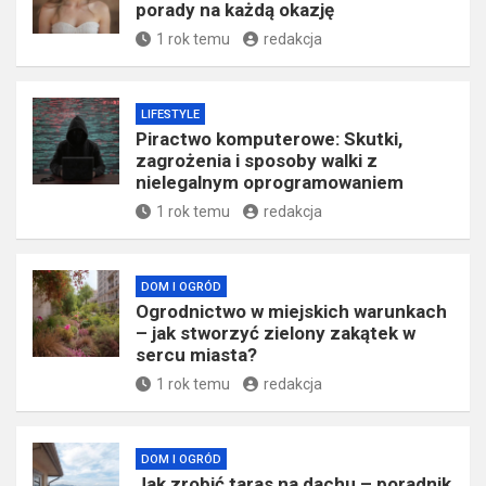
porady na każdą okazję
1 rok temu
redakcja
LIFESTYLE
Piractwo komputerowe: Skutki,
zagrożenia i sposoby walki z
nielegalnym oprogramowaniem
1 rok temu
redakcja
DOM I OGRÓD
Ogrodnictwo w miejskich warunkach
– jak stworzyć zielony zakątek w
sercu miasta?
1 rok temu
redakcja
DOM I OGRÓD