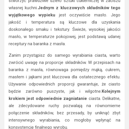
stworzyć prawdziwe dzieło sztuki cukierniczej w zaciszu
własnej kuchni.
Jednym z kluczowych składników tego
wyjątkowego wypieku
jest oczywiście masło. Jego
jakość i temperatura są kluczowe dla uzyskania
doskonałego smaku i tekstury. Świeże, wysokiej jakości
masło, w temperaturze pokojowej, jest podstawą udanej
receptury na baranka z masła.
Zanim przystąpisz do samego wyrabiania ciasta, warto
zwrócić uwagę na proporcje składników. W przepisach na
baranka z masła, równowaga pomiędzy mąką, cukrem,
masłem i jajkami jest kluczowa dla ostatecznego efektu.
Używanie odpowiednich proporcji gwarantuje, że ciasto
będzie zarówno puszyste, jak i wilgotne.
Kolejnym
krokiem jest odpowiednie zagniatanie
ciasta. Delikatne,
ale zdecydowane ruchy pozwalają na równomierne
połączenie składników, bez przesady, by uniknąć zbyt
intensywnego wyrabiania, co mogłoby wpłynąć na
konsystencję finalnego wyrobu.