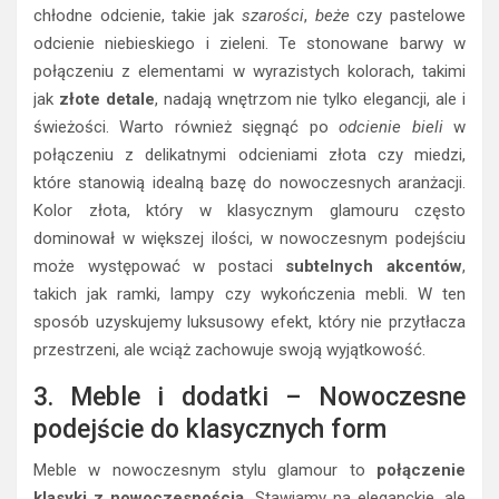
chłodne odcienie, takie jak
szarości
,
beże
czy pastelowe
odcienie niebieskiego i zieleni. Te stonowane barwy w
połączeniu z elementami w wyrazistych kolorach, takimi
jak
złote detale
, nadają wnętrzom nie tylko elegancji, ale i
świeżości. Warto również sięgnąć po
odcienie bieli
w
połączeniu z delikatnymi odcieniami złota czy miedzi,
które stanowią idealną bazę do nowoczesnych aranżacji.
Kolor złota, który w klasycznym glamouru często
dominował w większej ilości, w nowoczesnym podejściu
może występować w postaci
subtelnych akcentów
,
takich jak ramki, lampy czy wykończenia mebli. W ten
sposób uzyskujemy luksusowy efekt, który nie przytłacza
przestrzeni, ale wciąż zachowuje swoją wyjątkowość.
3. Meble i dodatki – Nowoczesne
podejście do klasycznych form
Meble w nowoczesnym stylu glamour to
połączenie
klasyki z nowoczesnością
. Stawiamy na eleganckie, ale