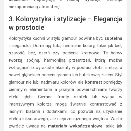
niezapomnianą atmosferę.
3. Kolorystyka i stylizacje – Elegancja
w prostocie
Kolorystyka kuchni w stylu glamour powinna być
subtelna
i elegancka. Dominują tutaj neutralne kolory, takie jak biel,
szarość, beż, czerń czy odcienie kremowe. Te barwy
tworzą spójną, harmonijną przestrzeń, którą można
wzbogacić o wyraziste akcenty w postaci złota, srebra, a
nawet głębokich odcieni granatu lub butelkowej zieleni. Styl
glamour nie lubi nadmiaru kolorów, ale
kontrast
pomiędzy
ciemnymi elementami a jasnymi powierzchniami tworzy
efekt głębi. Ciemne fronty szafek lub wyspa w
intensywnym kolorze mogą świetnie kontrastować z
jasnymi blatami i dodatkami, co pozwoli na uzyskanie
efektu luksusowego, ale nieprzeciążonego wnętrza. Warto
zwrócić uwagę na
materiały wykończeniowe
, takie jak