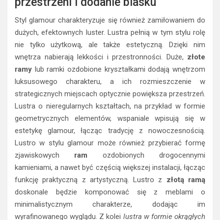
przestrzeni i dodanie blasku
Styl glamour charakteryzuje się również zamiłowaniem do
dużych, efektownych luster. Lustra pełnią w tym stylu rolę
nie tylko użytkową, ale także estetyczną. Dzięki nim
wnętrza nabierają lekkości i przestronności. Duże,
złote
ramy
lub ramki ozdobione kryształkami dodają wnętrzom
luksusowego charakteru, a ich rozmieszczenie w
strategicznych miejscach optycznie powiększa przestrzeń.
Lustra o nieregularnych kształtach, na przykład w formie
geometrycznych elementów, wspaniale wpisują się w
estetykę glamour, łącząc tradycję z nowoczesnością.
Lustro w stylu glamour może również przybierać formę
zjawiskowych
ram
ozdobionych drogocennymi
kamieniami, a nawet być częścią większej instalacji, łącząc
funkcję praktyczną z artystyczną. Lustro z
złotą ramą
doskonale będzie komponować się z meblami o
minimalistycznym charakterze, dodając im
wyrafinowanego wyglądu. Z kolei
lustra w formie okrągłych