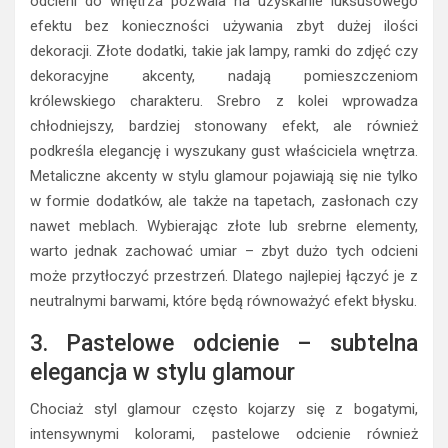
odcieni do wnętrza pozwala na uzyskanie luksusowego
efektu bez konieczności używania zbyt dużej ilości
dekoracji. Złote dodatki, takie jak lampy, ramki do zdjęć czy
dekoracyjne akcenty, nadają pomieszczeniom
królewskiego charakteru. Srebro z kolei wprowadza
chłodniejszy, bardziej stonowany efekt, ale również
podkreśla elegancję i wyszukany gust właściciela wnętrza.
Metaliczne akcenty w stylu glamour pojawiają się nie tylko
w formie dodatków, ale także na tapetach, zasłonach czy
nawet meblach. Wybierając złote lub srebrne elementy,
warto jednak zachować umiar – zbyt dużo tych odcieni
może przytłoczyć przestrzeń. Dlatego najlepiej łączyć je z
neutralnymi barwami, które będą równoważyć efekt błysku.
3. Pastelowe odcienie – subtelna
elegancja w stylu glamour
Chociaż styl glamour często kojarzy się z bogatymi,
intensywnymi kolorami, pastelowe odcienie również