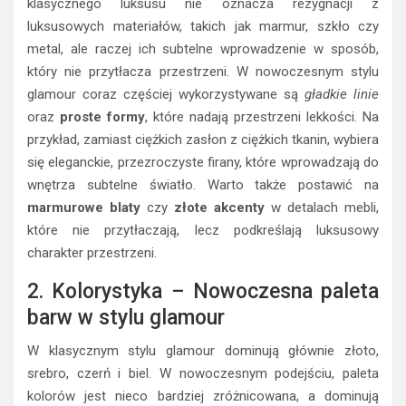
klasycznego luksusu nie oznacza rezygnacji z
luksusowych materiałów, takich jak marmur, szkło czy
metal, ale raczej ich subtelne wprowadzenie w sposób,
który nie przytłacza przestrzeni. W nowoczesnym stylu
glamour coraz częściej wykorzystywane są
gładkie linie
oraz
proste formy
, które nadają przestrzeni lekkości. Na
przykład, zamiast ciężkich zasłon z ciężkich tkanin, wybiera
się eleganckie, przezroczyste firany, które wprowadzają do
wnętrza subtelne światło. Warto także postawić na
marmurowe blaty
czy
złote akcenty
w detalach mebli,
które nie przytłaczają, lecz podkreślają luksusowy
charakter przestrzeni.
2. Kolorystyka – Nowoczesna paleta
barw w stylu glamour
W klasycznym stylu glamour dominują głównie złoto,
srebro, czerń i biel. W nowoczesnym podejściu, paleta
kolorów jest nieco bardziej zróżnicowana, a dominują