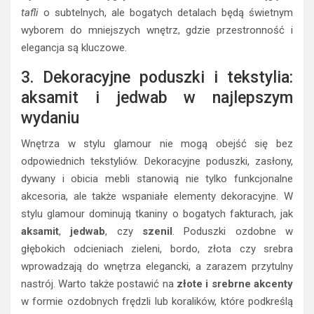
tafli
o subtelnych, ale bogatych detalach będą świetnym
wyborem do mniejszych wnętrz, gdzie przestronność i
elegancja są kluczowe.
3. Dekoracyjne poduszki i tekstylia:
aksamit i jedwab w najlepszym
wydaniu
Wnętrza w stylu glamour nie mogą obejść się bez
odpowiednich tekstyliów. Dekoracyjne poduszki, zasłony,
dywany i obicia mebli stanowią nie tylko funkcjonalne
akcesoria, ale także wspaniałe elementy dekoracyjne. W
stylu glamour dominują tkaniny o bogatych fakturach, jak
aksamit
,
jedwab
, czy
szenil
. Poduszki ozdobne w
głębokich odcieniach zieleni, bordo, złota czy srebra
wprowadzają do wnętrza elegancki, a zarazem przytulny
nastrój. Warto także postawić na
złote i srebrne akcenty
w formie ozdobnych frędzli lub koralików, które podkreślą