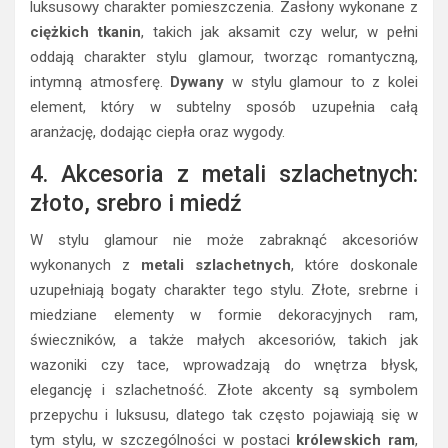
luksusowy charakter pomieszczenia. Zasłony wykonane z
ciężkich tkanin
, takich jak aksamit czy welur, w pełni
oddają charakter stylu glamour, tworząc romantyczną,
intymną atmosferę.
Dywany
w stylu glamour to z kolei
element, który w subtelny sposób uzupełnia całą
aranżację, dodając ciepła oraz wygody.
4. Akcesoria z metali szlachetnych:
złoto, srebro i miedź
W stylu glamour nie może zabraknąć akcesoriów
wykonanych z
metali szlachetnych
, które doskonale
uzupełniają bogaty charakter tego stylu. Złote, srebrne i
miedziane elementy w formie dekoracyjnych ram,
świeczników, a także małych akcesoriów, takich jak
wazoniki czy tace, wprowadzają do wnętrza błysk,
elegancję i szlachetność. Złote akcenty są symbolem
przepychu i luksusu, dlatego tak często pojawiają się w
tym stylu, w szczególności w postaci
królewskich ram
,