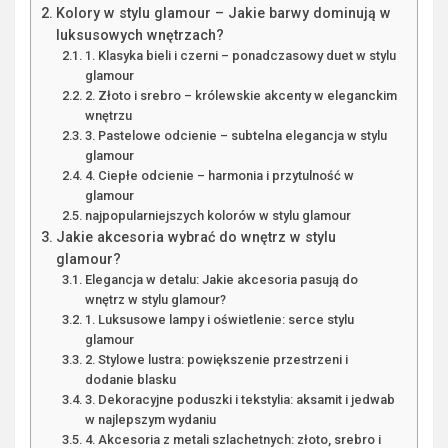
Kolory w stylu glamour – Jakie barwy dominują w
luksusowych wnętrzach?
1. Klasyka bieli i czerni – ponadczasowy duet w stylu
glamour
2. Złoto i srebro – królewskie akcenty w eleganckim
wnętrzu
3. Pastelowe odcienie – subtelna elegancja w stylu
glamour
4. Ciepłe odcienie – harmonia i przytulność w
glamour
najpopularniejszych kolorów w stylu glamour
Jakie akcesoria wybrać do wnętrz w stylu
glamour?
Elegancja w detalu: Jakie akcesoria pasują do
wnętrz w stylu glamour?
1. Luksusowe lampy i oświetlenie: serce stylu
glamour
2. Stylowe lustra: powiększenie przestrzeni i
dodanie blasku
3. Dekoracyjne poduszki i tekstylia: aksamit i jedwab
w najlepszym wydaniu
4. Akcesoria z metali szlachetnych: złoto, srebro i