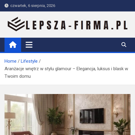
Skip
czwartek, 6 sierpnia, 2026
to
content
Lepsza-firma.pl
Home
Lifestyle
Aranżacje wnętrz w stylu glamour – Elegancja, luksus i blask w
Twoim domu