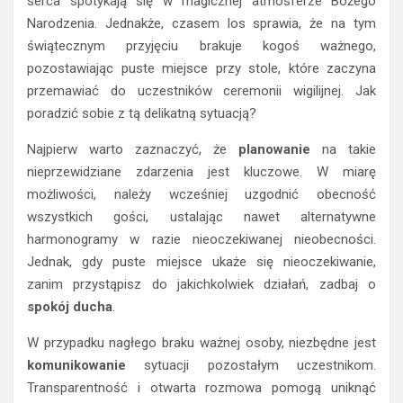
serca spotykają się w magicznej atmosferze Bożego
Narodzenia. Jednakże, czasem los sprawia, że na tym
świątecznym przyjęciu brakuje kogoś ważnego,
pozostawiając puste miejsce przy stole, które zaczyna
przemawiać do uczestników ceremonii wigilijnej. Jak
poradzić sobie z tą delikatną sytuacją?
Najpierw warto zaznaczyć, że
planowanie
na takie
nieprzewidziane zdarzenia jest kluczowe. W miarę
możliwości, należy wcześniej uzgodnić obecność
wszystkich gości, ustalając nawet alternatywne
harmonogramy w razie nieoczekiwanej nieobecności.
Jednak, gdy puste miejsce ukaże się nieoczekiwanie,
zanim przystąpisz do jakichkolwiek działań, zadbaj o
spokój ducha
.
W przypadku nagłego braku ważnej osoby, niezbędne jest
komunikowanie
sytuacji pozostałym uczestnikom.
Transparentność i otwarta rozmowa pomogą uniknąć