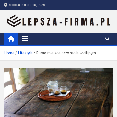
Skip
sobota, 8 sierpnia, 2026
to
content
Lepsza-firma.pl
Home
Lifestyle
Puste miejsce przy stole wigilijnym