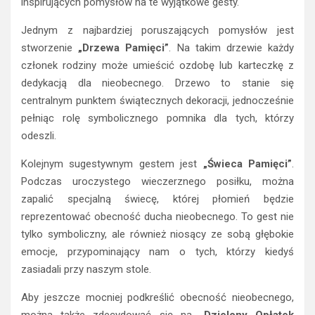
inspirujących pomysłów na te wyjątkowe gesty.
Jednym z najbardziej poruszających pomysłów jest
stworzenie
„Drzewa Pamięci”
. Na takim drzewie każdy
członek rodziny może umieścić ozdobę lub karteczkę z
dedykacją dla nieobecnego. Drzewo to stanie się
centralnym punktem świątecznych dekoracji, jednocześnie
pełniąc rolę symbolicznego pomnika dla tych, którzy
odeszli.
Kolejnym sugestywnym gestem jest
„Świeca Pamięci”
.
Podczas uroczystego wieczerznego posiłku, można
zapalić specjalną świecę, której płomień będzie
reprezentować obecność ducha nieobecnego. To gest nie
tylko symboliczny, ale również niosący ze sobą głębokie
emocje, przypominający nam o tych, którzy kiedyś
zasiadali przy naszym stole.
Aby jeszcze mocniej podkreślić obecność nieobecnego,
można także zdecydować się na
„Dzielony Opłatek