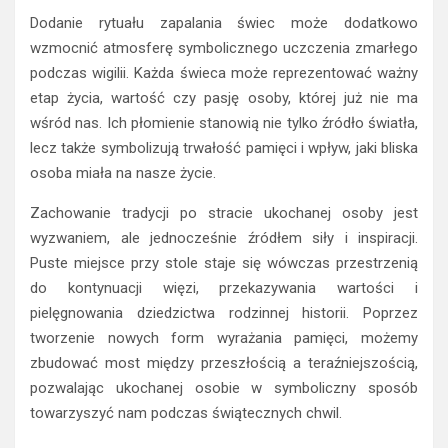
Dodanie rytuału zapalania świec może dodatkowo
wzmocnić atmosferę symbolicznego uczczenia zmarłego
podczas wigilii. Każda świeca może reprezentować ważny
etap życia, wartość czy pasję osoby, której już nie ma
wśród nas. Ich płomienie stanowią nie tylko źródło światła,
lecz także symbolizują trwałość pamięci i wpływ, jaki bliska
osoba miała na nasze życie.
Zachowanie tradycji po stracie ukochanej osoby jest
wyzwaniem, ale jednocześnie źródłem siły i inspiracji.
Puste miejsce przy stole staje się wówczas przestrzenią
do kontynuacji więzi, przekazywania wartości i
pielęgnowania dziedzictwa rodzinnej historii. Poprzez
tworzenie nowych form wyrażania pamięci, możemy
zbudować most między przeszłością a teraźniejszością,
pozwalając ukochanej osobie w symboliczny sposób
towarzyszyć nam podczas świątecznych chwil.