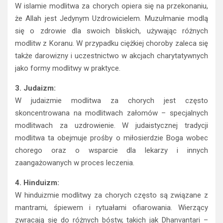
W islamie modlitwa za chorych opiera się na przekonaniu,
że Allah jest Jedynym Uzdrowicielem. Muzułmanie modlą
się o zdrowie dla swoich bliskich, używając różnych
modlitw z Koranu. W przypadku ciężkiej choroby zaleca się
także darowizny i uczestnictwo w akcjach charytatywnych
jako formy modlitwy w praktyce.
3. Judaizm:
W judaizmie modlitwa za chorych jest często
skoncentrowana na modlitwach załomów – specjalnych
modlitwach za uzdrowienie. W judaistycznej tradycji
modlitwa ta obejmuje prośby o miłosierdzie Boga wobec
chorego oraz o wsparcie dla lekarzy i innych
zaangażowanych w proces leczenia.
4. Hinduizm:
W hinduizmie modlitwy za chorych często są związane z
mantrami, śpiewem i rytuałami ofiarowania. Wierzący
zwracają się do różnych bóstw, takich jak Dhanvantari –