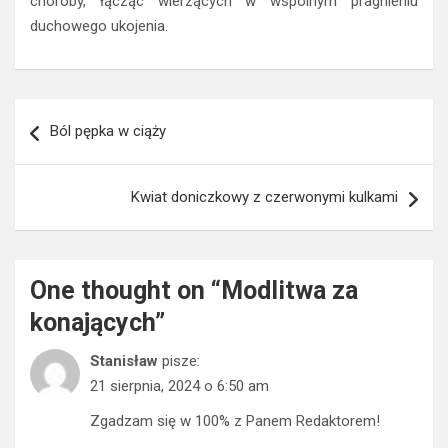
choroby, łącząc wierzących w wspólnym pragnieniu
duchowego ukojenia.
Nawigacja
Ból pępka w ciąży
wpisu
Kwiat doniczkowy z czerwonymi kulkami
One thought on “
Modlitwa za
konających
”
Stanisław
pisze:
21 sierpnia, 2024 o 6:50 am
Zgadzam się w 100% z Panem Redaktorem!