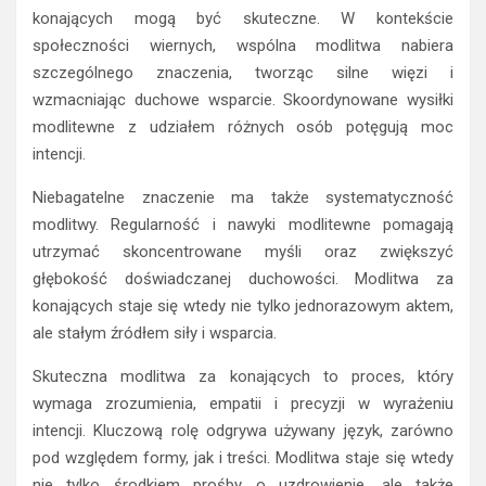
konających mogą być skuteczne. W kontekście
społeczności wiernych, wspólna modlitwa nabiera
szczególnego znaczenia, tworząc silne więzi i
wzmacniając duchowe wsparcie. Skoordynowane wysiłki
modlitewne z udziałem różnych osób potęgują moc
intencji.
Niebagatelne znaczenie ma także systematyczność
modlitwy. Regularność i nawyki modlitewne pomagają
utrzymać skoncentrowane myśli oraz zwiększyć
głębokość doświadczanej duchowości. Modlitwa za
konających staje się wtedy nie tylko jednorazowym aktem,
ale stałym źródłem siły i wsparcia.
Skuteczna modlitwa za konających to proces, który
wymaga zrozumienia, empatii i precyzji w wyrażeniu
intencji. Kluczową rolę odgrywa używany język, zarówno
pod względem formy, jak i treści. Modlitwa staje się wtedy
nie tylko środkiem prośby o uzdrowienie, ale także