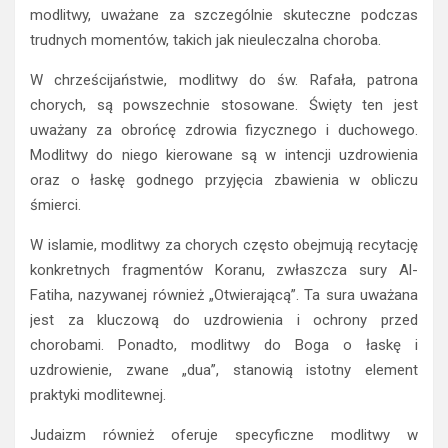
modlitwy, uważane za szczególnie skuteczne podczas
trudnych momentów, takich jak nieuleczalna choroba.
W chrześcijaństwie, modlitwy do św. Rafała, patrona
chorych, są powszechnie stosowane. Święty ten jest
uważany za obrońcę zdrowia fizycznego i duchowego.
Modlitwy do niego kierowane są w intencji uzdrowienia
oraz o łaskę godnego przyjęcia zbawienia w obliczu
śmierci.
W islamie, modlitwy za chorych często obejmują recytację
konkretnych fragmentów Koranu, zwłaszcza sury Al-
Fatiha, nazywanej również „Otwierającą”. Ta sura uważana
jest za kluczową do uzdrowienia i ochrony przed
chorobami. Ponadto, modlitwy do Boga o łaskę i
uzdrowienie, zwane „dua”, stanowią istotny element
praktyki modlitewnej.
Judaizm również oferuje specyficzne modlitwy w