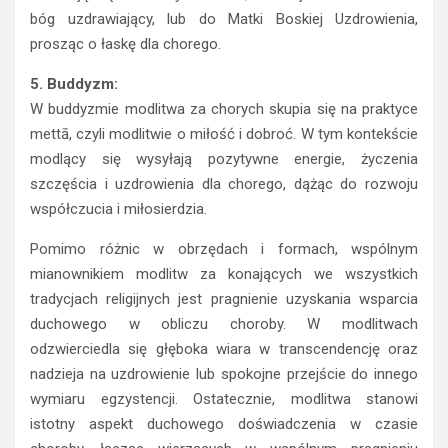
bóg uzdrawiający, lub do Matki Boskiej Uzdrowienia,
prosząc o łaskę dla chorego.
5. Buddyzm:
W buddyzmie modlitwa za chorych skupia się na praktyce
mettā, czyli modlitwie o miłość i dobroć. W tym kontekście
modlący się wysyłają pozytywne energie, życzenia
szczęścia i uzdrowienia dla chorego, dążąc do rozwoju
współczucia i miłosierdzia.
Pomimo różnic w obrzędach i formach, wspólnym
mianownikiem modlitw za konających we wszystkich
tradycjach religijnych jest pragnienie uzyskania wsparcia
duchowego w obliczu choroby. W modlitwach
odzwierciedla się głęboka wiara w transcendencję oraz
nadzieja na uzdrowienie lub spokojne przejście do innego
wymiaru egzystencji. Ostatecznie, modlitwa stanowi
istotny aspekt duchowego doświadczenia w czasie