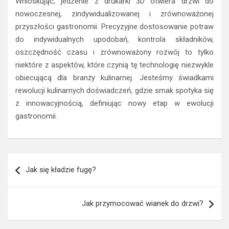
Wnioskując, jedzenie z drukarki 3D otwiera drzwi do
nowoczesnej, zindywidualizowanej i zrównoważonej
przyszłości gastronomii. Precyzyjne dostosowanie potraw
do indywidualnych upodobań, kontrola składników,
oszczędność czasu i zrównoważony rozwój to tylko
niektóre z aspektów, które czynią tę technologię niezwykle
obiecującą dla branży kulinarnej. Jesteśmy świadkami
rewolucji kulinarnych doświadczeń, gdzie smak spotyka się
z innowacyjnością, definiując nowy etap w ewolucji
gastronomii.
Nawigacja
Jak się kładzie fugę?
wpisu
Jak przymocować wianek do drzwi?