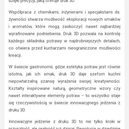
dzięki precyzji, jaką oferuje druk 3D.
Współpraca z chemikami, inżynierami i specjalistami ds.
żywności stwarza możliwość eksploracji nowych smaków
i aromatów, które mogą zaskoczyć nawet najbardziej
wyrafinowane podniebienia. Druk 3D pozwala na kontrolę
każdego składnika potrawy w najdrobniejszych detalach,
co otwiera przed kucharzami nieograniczone możliwości
kreacji.
W świecie gastronomii, gdzie estetyka potraw jest równie
istotna, jak ich smak, druk 3D daje szefom kuchni
niepowtarzalną szansę wyrażenia swojej kreatywności.
Kształty inspirowane naturą, geometryczne wzory czy
nawet interaktywne elementy potraw – to wszystko staje
się rzeczywistością w świecie innowacyjnego jedzenia z
druku 3D.
Innowacyjne jedzenie z druku 3D to nie tylko kroki w
przyszłość, ale realność już dzisiaj. Rewolucja w dziedzinie