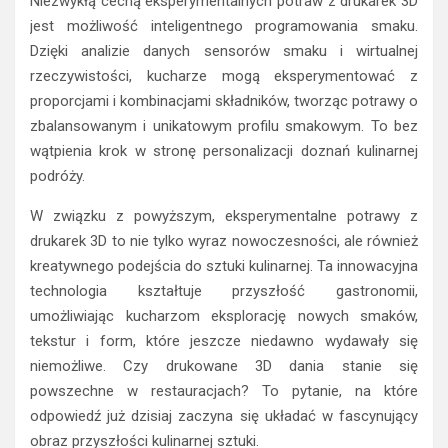
Niezwykłą cechą eksperymentalnych potraw z drukarek 3D
jest możliwość inteligentnego programowania smaku.
Dzięki analizie danych sensorów smaku i wirtualnej
rzeczywistości, kucharze mogą eksperymentować z
proporcjami i kombinacjami składników, tworząc potrawy o
zbalansowanym i unikatowym profilu smakowym. To bez
wątpienia krok w stronę personalizacji doznań kulinarnej
podróży.
W związku z powyższym, eksperymentalne potrawy z
drukarek 3D to nie tylko wyraz nowoczesności, ale również
kreatywnego podejścia do sztuki kulinarnej. Ta innowacyjna
technologia kształtuje przyszłość gastronomii,
umożliwiając kucharzom eksplorację nowych smaków,
tekstur i form, które jeszcze niedawno wydawały się
niemożliwe. Czy drukowane 3D dania stanie się
powszechne w restauracjach? To pytanie, na które
odpowiedź już dzisiaj zaczyna się układać w fascynujący
obraz przyszłości kulinarnej sztuki.