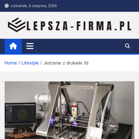
Skip
czwartek, 6 sierpnia, 2026
to
content
Lepsza-firma.pl
Home
Lifestyle
Jedzenie z drukarki 3d