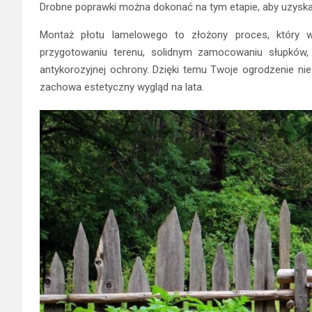
Drobne poprawki można dokonać na tym etapie, aby uzyskać
Montaż płotu lamelowego to złożony proces, który 
przygotowaniu terenu, solidnym zamocowaniu słupków,
antykorozyjnej ochrony. Dzięki temu Twoje ogrodzenie nie 
zachowa estetyczny wygląd na lata.