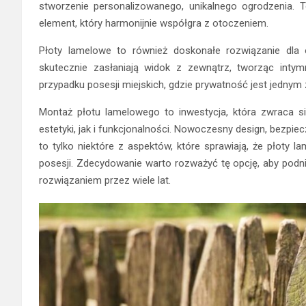
stworzenie personalizowanego, unikalnego ogrodzenia. To
element, który harmonijnie współgra z otoczeniem.
Płoty lamelowe to również doskonałe rozwiązanie dla 
skutecznie zasłaniają widok z zewnątrz, tworząc inty
przypadku posesji miejskich, gdzie prywatność jest jedn
Montaż płotu lamelowego to inwestycja, która zwraca si
estetyki, jak i funkcjonalności. Nowoczesny design, bezpi
to tylko niektóre z aspektów, które sprawiają, że płoty
posesji. Zdecydowanie warto rozważyć tę opcję, aby podni
rozwiązaniem przez wiele lat.