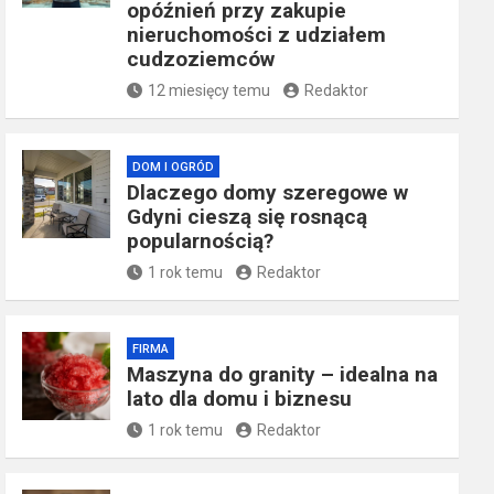
opóźnień przy zakupie
nieruchomości z udziałem
cudzoziemców
12 miesięcy temu
Redaktor
DOM I OGRÓD
Dlaczego domy szeregowe w
Gdyni cieszą się rosnącą
popularnością?
1 rok temu
Redaktor
FIRMA
​Maszyna do granity – idealna na
lato dla domu i biznesu
1 rok temu
Redaktor