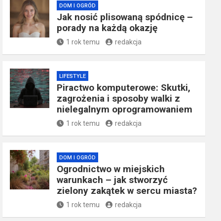
DOM I OGRÓD
Jak nosić plisowaną spódnicę –
porady na każdą okazję
1 rok temu
redakcja
LIFESTYLE
Piractwo komputerowe: Skutki,
zagrożenia i sposoby walki z
nielegalnym oprogramowaniem
1 rok temu
redakcja
DOM I OGRÓD
Ogrodnictwo w miejskich
warunkach – jak stworzyć
zielony zakątek w sercu miasta?
1 rok temu
redakcja