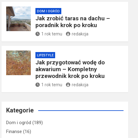
DOM I OGRÓD
Jak zrobić taras na dachu –
poradnik krok po kroku
1 rok temu
redakcja
LIFESTYLE
Jak przygotować wodę do
akwarium – Kompletny
przewodnik krok po kroku
1 rok temu
redakcja
Kategorie
Dom i ogród
(189)
Finanse
(16)