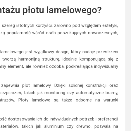
ntażu płotu lamelowego?
 szereg istotnych korzyści, zarówno pod względem estetyki,
iększą popularność wśród osób poszukujących nowoczesnych,
amelowego jest wyjątkowy design, który nadaje przestrzeni
, tworzą harmonijną strukturę, idealnie komponującą się z
lny element, ale również ozdoba, podkreślająca indywidualny
apewnia płot lamelowy. Dzięki solidnej konstrukcji oraz
zpieczeń, takich jak monitoring czy automatyczne bramy,
intruzów. Płoty lamelowe są także odporne na warunki
ść dostosowania ich do indywidualnych potrzeb i preferencji
ateriałów, takich jak aluminium czy drewno, pozwala na