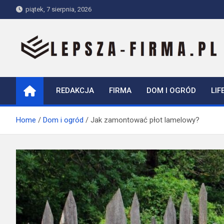
Skip
piątek, 7 sierpnia, 2026
to
content
Lepsza-firma.pl
REDAKCJA
FIRMA
DOM I OGRÓD
LIF
Home
Dom i ogród
Jak zamontować płot lamelowy?