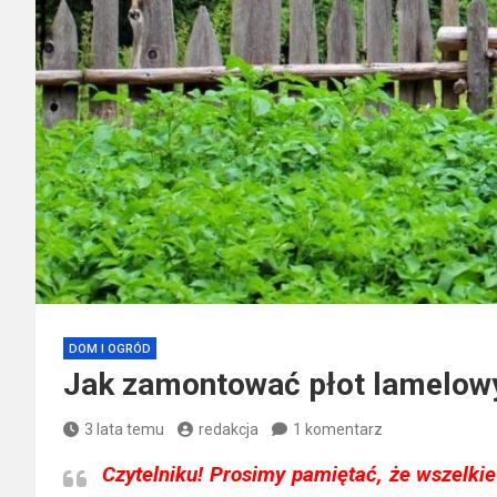
DOM I OGRÓD
Jak zamontować płot lamelow
3 lata temu
redakcja
1 komentarz
Czytelniku!
Prosimy pamiętać, że wszelkie