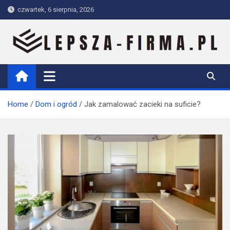
Skip
czwartek, 6 sierpnia, 2026
to
content
Lepsza-firma.pl
Home
Dom i ogród
Jak zamalować zacieki na suficie?