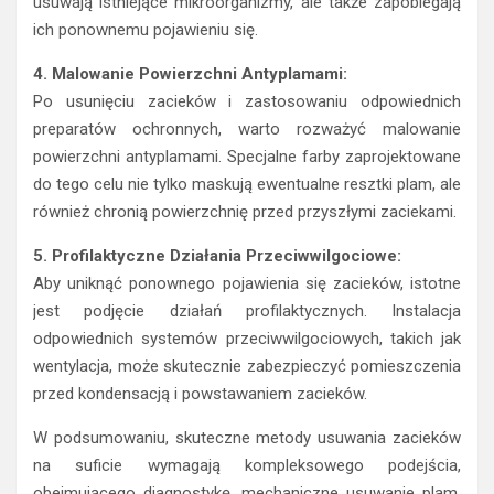
usuwają istniejące mikroorganizmy, ale także zapobiegają
ich ponownemu pojawieniu się.
4. Malowanie Powierzchni Antyplamami:
Po usunięciu zacieków i zastosowaniu odpowiednich
preparatów ochronnych, warto rozważyć malowanie
powierzchni antyplamami. Specjalne farby zaprojektowane
do tego celu nie tylko maskują ewentualne resztki plam, ale
również chronią powierzchnię przed przyszłymi zaciekami.
5. Profilaktyczne Działania Przeciwwilgociowe:
Aby uniknąć ponownego pojawienia się zacieków, istotne
jest podjęcie działań profilaktycznych. Instalacja
odpowiednich systemów przeciwwilgociowych, takich jak
wentylacja, może skutecznie zabezpieczyć pomieszczenia
przed kondensacją i powstawaniem zacieków.
W podsumowaniu, skuteczne metody usuwania zacieków
na suficie wymagają kompleksowego podejścia,
obejmującego diagnostykę, mechaniczne usuwanie plam,