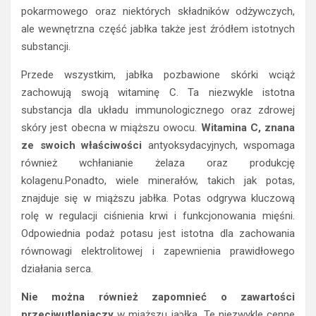
pokarmowego oraz niektórych składników odżywczych,
ale wewnętrzna część jabłka także jest źródłem istotnych
substancji.
Przede wszystkim, jabłka pozbawione skórki wciąż
zachowują swoją witaminę C. Ta niezwykle istotna
substancja dla układu immunologicznego oraz zdrowej
skóry jest obecna w miąższu owocu.
Witamina C, znana
ze swoich właściwości
antyoksydacyjnych, wspomaga
również wchłanianie żelaza oraz produkcję
kolagenu.Ponadto, wiele minerałów, takich jak potas,
znajduje się w miąższu jabłka. Potas odgrywa kluczową
rolę w regulacji ciśnienia krwi i funkcjonowania mięśni.
Odpowiednia podaż potasu jest istotna dla zachowania
równowagi elektrolitowej i zapewnienia prawidłowego
działania serca.
Nie można również zapomnieć o zawartości
przeciwutleniaczy
w miąższu jabłka. Te niezwykle cenne