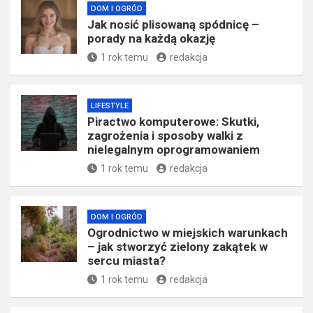
DOM I OGRÓD
Jak nosić plisowaną spódnicę –
porady na każdą okazję
1 rok temu
redakcja
LIFESTYLE
Piractwo komputerowe: Skutki,
zagrożenia i sposoby walki z
nielegalnym oprogramowaniem
1 rok temu
redakcja
DOM I OGRÓD
Ogrodnictwo w miejskich warunkach
– jak stworzyć zielony zakątek w
sercu miasta?
1 rok temu
redakcja