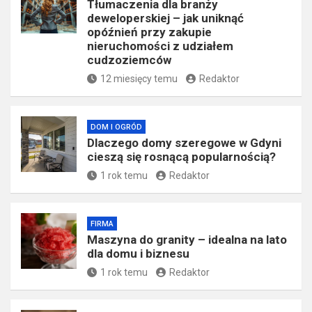
Tłumaczenia dla branży
deweloperskiej – jak uniknąć
opóźnień przy zakupie
nieruchomości z udziałem
cudzoziemców
12 miesięcy temu
Redaktor
DOM I OGRÓD
Dlaczego domy szeregowe w Gdyni
cieszą się rosnącą popularnością?
1 rok temu
Redaktor
FIRMA
​Maszyna do granity – idealna na lato
dla domu i biznesu
1 rok temu
Redaktor