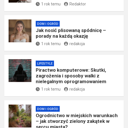
1 rok temu
Redaktor
DOM I OGRÓD
Jak nosić plisowaną spódnicę –
porady na każdą okazję
1 rok temu
redakcja
LIFESTYLE
Piractwo komputerowe: Skutki,
zagrożenia i sposoby walki z
nielegalnym oprogramowaniem
1 rok temu
redakcja
DOM I OGRÓD
Ogrodnictwo w miejskich warunkach
– jak stworzyć zielony zakątek w
sercu miasta?