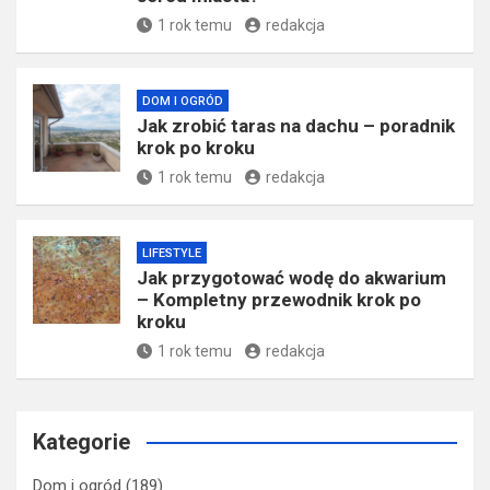
1 rok temu
redakcja
DOM I OGRÓD
Jak zrobić taras na dachu – poradnik
krok po kroku
1 rok temu
redakcja
LIFESTYLE
Jak przygotować wodę do akwarium
– Kompletny przewodnik krok po
kroku
1 rok temu
redakcja
Kategorie
Dom i ogród
(189)