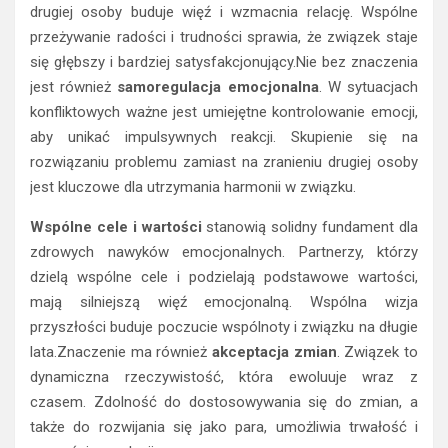
drugiej osoby buduje więź i wzmacnia relację. Wspólne
przeżywanie radości i trudności sprawia, że związek staje
się głębszy i bardziej satysfakcjonujący.Nie bez znaczenia
jest również
samoregulacja emocjonalna
. W sytuacjach
konfliktowych ważne jest umiejętne kontrolowanie emocji,
aby unikać impulsywnych reakcji. Skupienie się na
rozwiązaniu problemu zamiast na zranieniu drugiej osoby
jest kluczowe dla utrzymania harmonii w związku.
Wspólne cele i wartości
stanowią solidny fundament dla
zdrowych nawyków emocjonalnych. Partnerzy, którzy
dzielą wspólne cele i podzielają podstawowe wartości,
mają silniejszą więź emocjonalną. Wspólna wizja
przyszłości buduje poczucie wspólnoty i związku na długie
lata.Znaczenie ma również
akceptacja zmian
. Związek to
dynamiczna rzeczywistość, która ewoluuje wraz z
czasem. Zdolność do dostosowywania się do zmian, a
także do rozwijania się jako para, umożliwia trwałość i