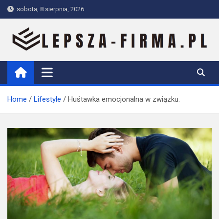
Skip
sobota, 8 sierpnia, 2026
to
content
Lepsza-firma.pl
Home
Lifestyle
Huśtawka emocjonalna w związku.