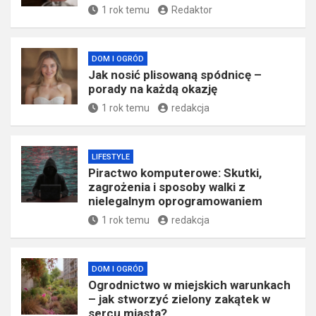
1 rok temu
Redaktor
DOM I OGRÓD
Jak nosić plisowaną spódnicę –
porady na każdą okazję
1 rok temu
redakcja
LIFESTYLE
Piractwo komputerowe: Skutki,
zagrożenia i sposoby walki z
nielegalnym oprogramowaniem
1 rok temu
redakcja
DOM I OGRÓD
Ogrodnictwo w miejskich warunkach
– jak stworzyć zielony zakątek w
sercu miasta?