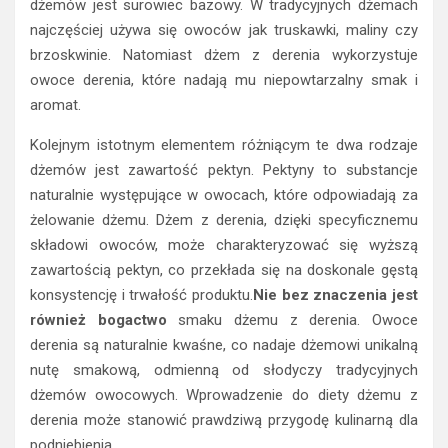
dżemów jest surowiec bazowy. W tradycyjnych dżemach
najczęściej używa się owoców jak truskawki, maliny czy
brzoskwinie. Natomiast dżem z derenia wykorzystuje
owoce derenia, które nadają mu niepowtarzalny smak i
aromat.
Kolejnym istotnym elementem różniącym te dwa rodzaje
dżemów jest zawartość pektyn. Pektyny to substancje
naturalnie występujące w owocach, które odpowiadają za
żelowanie dżemu. Dżem z derenia, dzięki specyficznemu
składowi owoców, może charakteryzować się wyższą
zawartością pektyn, co przekłada się na doskonale gęstą
konsystencję i trwałość produktu.
Nie bez znaczenia jest
również bogactwo
smaku dżemu z derenia. Owoce
derenia są naturalnie kwaśne, co nadaje dżemowi unikalną
nutę smakową, odmienną od słodyczy tradycyjnych
dżemów owocowych. Wprowadzenie do diety dżemu z
derenia może stanowić prawdziwą przygodę kulinarną dla
podniebienia.