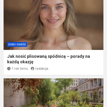
DOM I OGRÓD
Jak nosić plisowaną spódnicę – porady na
każdą okazję
1 rok temu
redakcja