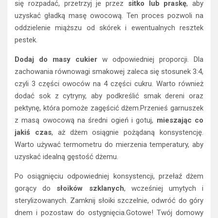
się rozpadać, przetrzyj je przez
sitko lub praskę
, aby
uzyskać gładką masę owocową. Ten proces pozwoli na
oddzielenie miąższu od skórek i ewentualnych resztek
pestek.
Dodaj do masy cukier
w odpowiedniej proporcji. Dla
zachowania równowagi smakowej zaleca się stosunek 3:4,
czyli 3 części owoców na 4 części cukru. Warto również
dodać sok z cytryny, aby podkreślić smak dereni oraz
pektynę, która pomoże zagęścić dżem.Przenieś garnuszek
z masą owocową na średni ogień i gotuj,
mieszając co
jakiś czas
, aż dżem osiągnie pożądaną konsystencję.
Warto używać termometru do mierzenia temperatury, aby
uzyskać idealną gęstość dżemu.
Po osiągnięciu odpowiedniej konsystencji, przełaź dżem
gorący do
słoików szklanych
, wcześniej umytych i
sterylizowanych. Zamknij słoiki szczelnie, odwróć do góry
dnem i pozostaw do ostygnięcia.Gotowe! Twój domowy