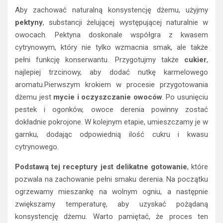
Aby zachować naturalną konsystencję dżemu, użyjmy
pektyny
, substancji żelującej występującej naturalnie w
owocach. Pektyna doskonale współgra z kwasem
cytrynowym, który nie tylko wzmacnia smak, ale także
pełni funkcję konserwantu. Przygotujmy także
cukier
,
najlepiej trzcinowy, aby dodać nutkę karmelowego
aromatu.Pierwszym krokiem w procesie przygotowania
dżemu jest
mycie i oczyszczanie owoców
. Po usunięciu
pestek i ogonków, owoce derenia powinny zostać
dokładnie pokrojone. W kolejnym etapie, umieszczamy je w
garnku, dodając odpowiednią ilość cukru i kwasu
cytrynowego.
Podstawą tej receptury jest delikatne gotowanie
, które
pozwala na zachowanie pełni smaku derenia. Na początku
ogrzewamy mieszankę na wolnym ogniu, a następnie
zwiększamy temperaturę, aby uzyskać pożądaną
konsystencję dżemu. Warto pamiętać, że proces ten