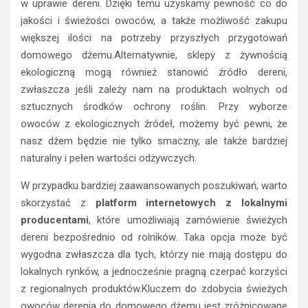
w uprawie dereni. Dzięki temu uzyskamy pewność co do
jakości i świeżości owoców, a także możliwość zakupu
większej ilości na potrzeby przyszłych przygotowań
domowego dżemu.Alternatywnie, sklepy z żywnością
ekologiczną mogą również stanowić źródło dereni,
zwłaszcza jeśli zależy nam na produktach wolnych od
sztucznych środków ochrony roślin. Przy wyborze
owoców z ekologicznych źródeł, możemy być pewni, że
nasz dżem będzie nie tylko smaczny, ale także bardziej
naturalny i pełen wartości odżywczych.
W przypadku bardziej zaawansowanych poszukiwań, warto
skorzystać z
platform internetowych z lokalnymi
producentami
, które umożliwiają zamówienie świeżych
dereni bezpośrednio od rolników. Taka opcja może być
wygodna zwłaszcza dla tych, którzy nie mają dostępu do
lokalnych rynków, a jednocześnie pragną czerpać korzyści
z regionalnych produktów.Kluczem do zdobycia świeżych
owoców derenia do domowego dżemu jest zróżnicowane