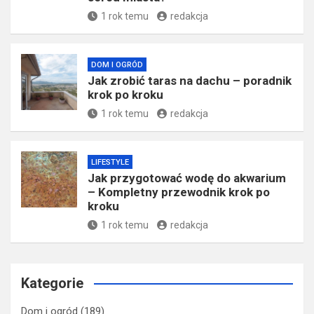
1 rok temu
redakcja
DOM I OGRÓD
Jak zrobić taras na dachu – poradnik
krok po kroku
1 rok temu
redakcja
LIFESTYLE
Jak przygotować wodę do akwarium
– Kompletny przewodnik krok po
kroku
1 rok temu
redakcja
Kategorie
Dom i ogród
(189)