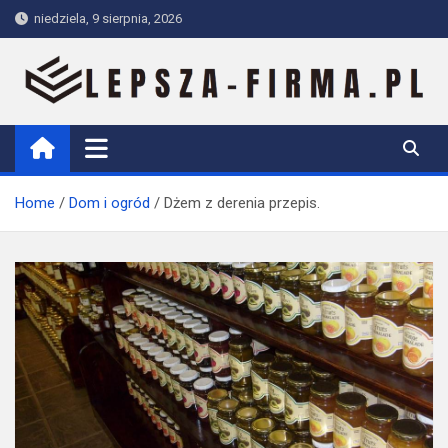
Skip
niedziela, 9 sierpnia, 2026
to
content
Lepsza-firma.pl
Home
Dom i ogród
Dżem z derenia przepis.