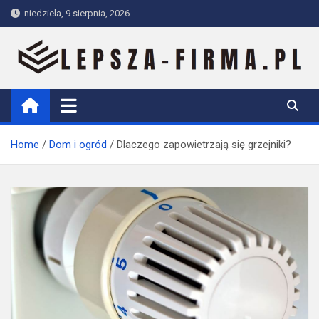
Skip
niedziela, 9 sierpnia, 2026
to
content
Lepsza-firma.pl
Home
Dom i ogród
Dlaczego zapowietrzają się grzejniki?