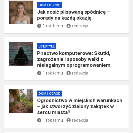
DOM I OGRÓD
Jak nosić plisowaną spódnicę –
porady na każdą okazję
1 rok temu
redakcja
LIFESTYLE
Piractwo komputerowe: Skutki,
zagrożenia i sposoby walki z
nielegalnym oprogramowaniem
1 rok temu
redakcja
DOM I OGRÓD
Ogrodnictwo w miejskich warunkach
– jak stworzyć zielony zakątek w
sercu miasta?
1 rok temu
redakcja