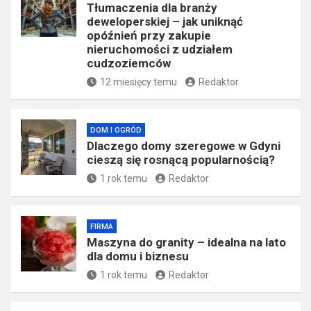
Tłumaczenia dla branży
deweloperskiej – jak uniknąć
opóźnień przy zakupie
nieruchomości z udziałem
cudzoziemców
12 miesięcy temu
Redaktor
DOM I OGRÓD
Dlaczego domy szeregowe w Gdyni
cieszą się rosnącą popularnością?
1 rok temu
Redaktor
FIRMA
​Maszyna do granity – idealna na lato
dla domu i biznesu
1 rok temu
Redaktor