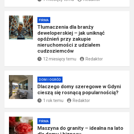
FIRMA
Tłumaczenia dla branży
deweloperskiej – jak uniknąć
opóźnień przy zakupie
nieruchomości z udziałem
cudzoziemców
12 miesięcy temu
Redaktor
DOM I OGRÓD
Dlaczego domy szeregowe w Gdyni
cieszą się rosnącą popularnością?
1 rok temu
Redaktor
FIRMA
​Maszyna do granity – idealna na lato