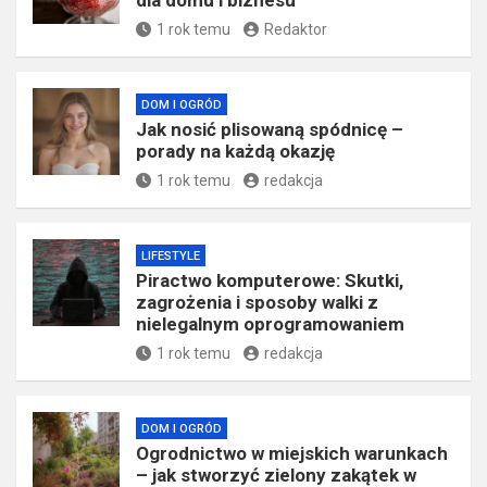
dla domu i biznesu
1 rok temu
Redaktor
DOM I OGRÓD
Jak nosić plisowaną spódnicę –
porady na każdą okazję
1 rok temu
redakcja
LIFESTYLE
Piractwo komputerowe: Skutki,
zagrożenia i sposoby walki z
nielegalnym oprogramowaniem
1 rok temu
redakcja
DOM I OGRÓD
Ogrodnictwo w miejskich warunkach
– jak stworzyć zielony zakątek w