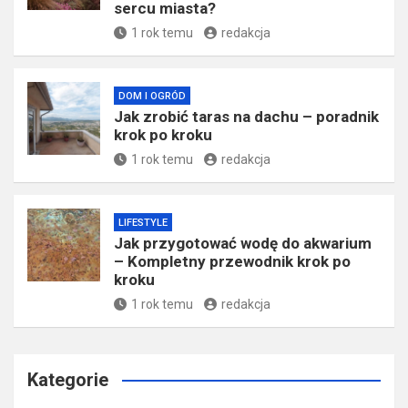
sercu miasta?
1 rok temu
redakcja
DOM I OGRÓD
Jak zrobić taras na dachu – poradnik
krok po kroku
1 rok temu
redakcja
LIFESTYLE
Jak przygotować wodę do akwarium
– Kompletny przewodnik krok po
kroku
1 rok temu
redakcja
Kategorie