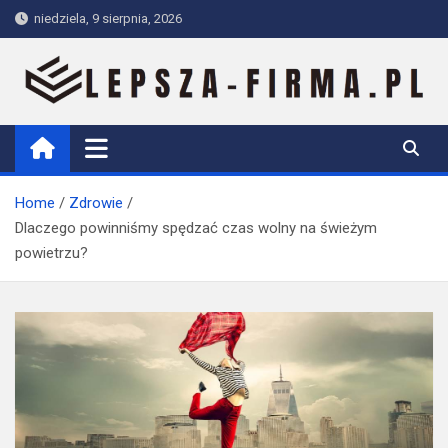
Skip
niedziela, 9 sierpnia, 2026
to
content
Lepsza-firma.pl
Home
Zdrowie
Dlaczego powinniśmy spędzać czas wolny na świeżym
powietrzu?