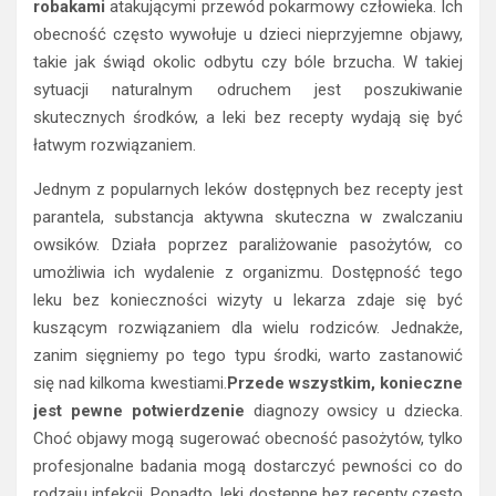
robakami
atakującymi przewód pokarmowy człowieka. Ich
obecność często wywołuje u dzieci nieprzyjemne objawy,
takie jak świąd okolic odbytu czy bóle brzucha. W takiej
sytuacji naturalnym odruchem jest poszukiwanie
skutecznych środków, a leki bez recepty wydają się być
łatwym rozwiązaniem.
Jednym z popularnych leków dostępnych bez recepty jest
parantela, substancja aktywna skuteczna w zwalczaniu
owsików. Działa poprzez paraliżowanie pasożytów, co
umożliwia ich wydalenie z organizmu. Dostępność tego
leku bez konieczności wizyty u lekarza zdaje się być
kuszącym rozwiązaniem dla wielu rodziców. Jednakże,
zanim sięgniemy po tego typu środki, warto zastanowić
się nad kilkoma kwestiami.
Przede wszystkim, konieczne
jest pewne potwierdzenie
diagnozy owsicy u dziecka.
Choć objawy mogą sugerować obecność pasożytów, tylko
profesjonalne badania mogą dostarczyć pewności co do
rodzaju infekcji. Ponadto, leki dostępne bez recepty często