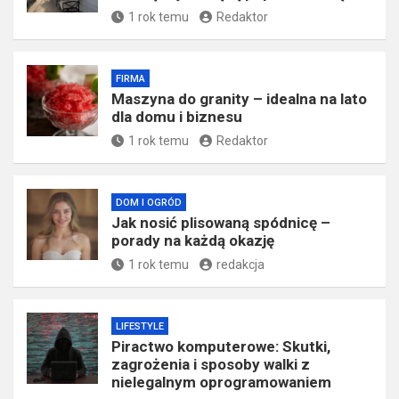
1 rok temu
Redaktor
FIRMA
​Maszyna do granity – idealna na lato
dla domu i biznesu
1 rok temu
Redaktor
DOM I OGRÓD
Jak nosić plisowaną spódnicę –
porady na każdą okazję
1 rok temu
redakcja
LIFESTYLE
Piractwo komputerowe: Skutki,
zagrożenia i sposoby walki z
nielegalnym oprogramowaniem