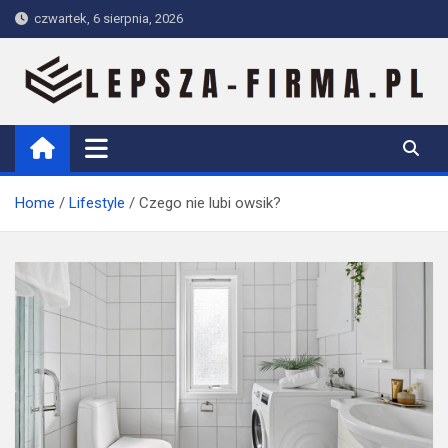
Skip
czwartek, 6 sierpnia, 2026
to
content
Lepsza-firma.pl
Home
Lifestyle
Czego nie lubi owsik?