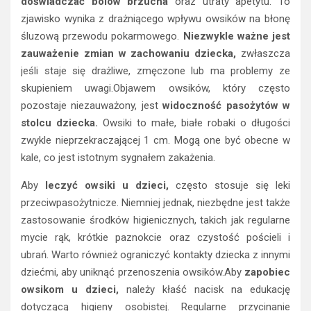
doświadczać bólów brzucha
oraz utraty apetytu. To
zjawisko wynika z drażniącego wpływu owsików na błonę
śluzową przewodu pokarmowego.
Niezwykle ważne jest
zauważenie zmian w zachowaniu dziecka,
zwłaszcza
jeśli staje się drażliwe, zmęczone lub ma problemy ze
skupieniem uwagi.Objawem owsików, który często
pozostaje niezauważony, jest
widoczność pasożytów w
stolcu dziecka.
Owsiki to małe, białe robaki o długości
zwykle nieprzekraczającej 1 cm. Mogą one być obecne w
kale, co jest istotnym sygnałem zakażenia.
Aby
leczyć owsiki u dzieci,
często stosuje się leki
przeciwpasożytnicze. Niemniej jednak, niezbędne jest także
zastosowanie środków higienicznych, takich jak regularne
mycie rąk, krótkie paznokcie oraz czystość pościeli i
ubrań. Warto również ograniczyć kontakty dziecka z innymi
dziećmi, aby uniknąć przenoszenia owsików.Aby
zapobiec
owsikom u dzieci,
należy kłaść nacisk na edukację
dotyczącą higieny osobistej. Regularne przycinanie