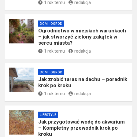
1 rok temu
redakcja
DOM I OGRÓD
Ogrodnictwo w miejskich warunkach
– jak stworzyć zielony zakątek w
sercu miasta?
1 rok temu
redakcja
DOM I OGRÓD
Jak zrobić taras na dachu – poradnik
krok po kroku
1 rok temu
redakcja
LIFESTYLE
Jak przygotować wodę do akwarium
– Kompletny przewodnik krok po
kroku