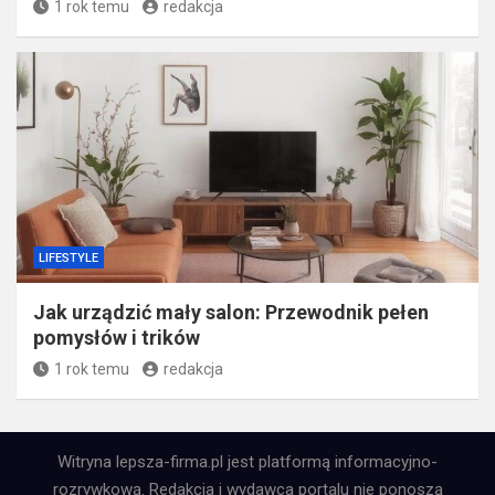
1 rok temu
redakcja
LIFESTYLE
Jak urządzić mały salon: Przewodnik pełen
pomysłów i trików
1 rok temu
redakcja
Witryna lepsza-firma.pl jest platformą informacyjno-
rozrywkową. Redakcja i wydawca portalu nie ponoszą