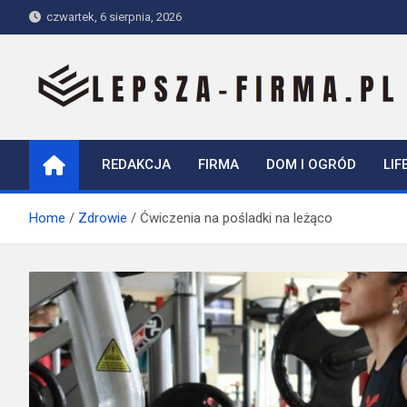
Skip
czwartek, 6 sierpnia, 2026
to
content
Lepsza-firma.pl
REDAKCJA
FIRMA
DOM I OGRÓD
LIF
Home
Zdrowie
Ćwiczenia na pośladki na leżąco