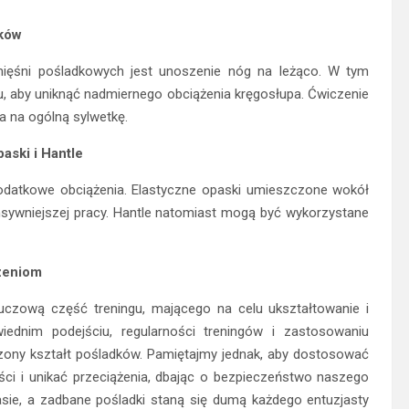
dków
ęśni pośladkowych jest unoszenie nóg na leżąco. W tym
, aby uniknąć nadmiernego obciążenia kręgosłupa. Ćwiczenie
a na ogólną sylwetkę.
aski i Hantle
odatkowe obciążenia. Elastyczne opaski umieszczone wokół
sywniejszej pracy. Hantle natomiast mogą być wykorzystane
zeniom
uczową część treningu, mającego na celu ukształtowanie i
ednim podejściu, regularności treningów i zastosowaniu
ony kształt pośladków. Pamiętajmy jednak, aby dostosować
ci i unikać przeciążenia, dbając o bezpieczeństwo naszego
ie, a zadbane pośladki staną się dumą każdego entuzjasty