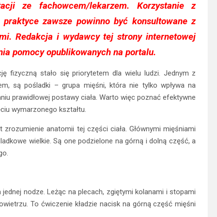
ltacji ze fachowcem/lekarzem. Korzystanie z
w praktyce zawsze powinno być konsultowane z
i. Redakcja i wydawcy tej strony internetowej
nia pomocy opublikowanych na portalu.
ę fizyczną stało się priorytetem dla wielu ludzi. Jednym z
m, są pośladki – grupa mięśni, która nie tylko wpływa na
ymaniu prawidłowej postawy ciała. Warto więc poznać efektywne
ęciu wymarzonego kształtu.
 zrozumienie anatomii tej części ciała. Głównymi mięśniami
dkowe wielkie. Są one podzielone na górną i dolną część, a
go.
jednej nodze. Leżąc na plecach, zgiętymi kolanami i stopami
wietrzu. To ćwiczenie kładzie nacisk na górną część mięśni