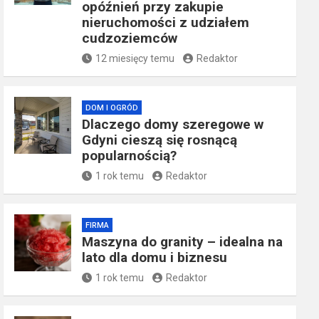
opóźnień przy zakupie
nieruchomości z udziałem
cudzoziemców
12 miesięcy temu
Redaktor
DOM I OGRÓD
Dlaczego domy szeregowe w
Gdyni cieszą się rosnącą
popularnością?
1 rok temu
Redaktor
FIRMA
​Maszyna do granity – idealna na
lato dla domu i biznesu
1 rok temu
Redaktor