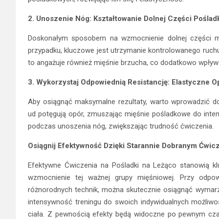
2. Unoszenie Nóg: Kształtowanie Dolnej Części Pośla
Doskonałym sposobem na wzmocnienie dolnej części mi
przypadku, kluczowe jest utrzymanie kontrolowanego ruchu
to angażuje również mięśnie brzucha, co dodatkowo wpływ
3. Wykorzystaj Odpowiednią Resistancję: Elastyczne Op
Aby osiągnąć maksymalne rezultaty, warto wprowadzić d
ud potęgują opór, zmuszając mięśnie pośladkowe do inten
podczas unoszenia nóg, zwiększając trudność ćwiczenia.
Osiągnij Efektywność Dzięki Starannie Dobranym Ćwic
Efektywne Ćwiczenia na Pośladki na Leżąco stanowią kl
wzmocnienie tej ważnej grupy mięśniowej. Przy odpowi
różnorodnych technik, można skutecznie osiągnąć wymarz
intensywność treningu do swoich indywidualnych możliwoś
ciała. Z pewnością efekty będą widoczne po pewnym czas