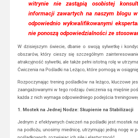
witrynie nie zastąpią osobistej konsu
informacji zawartych na naszym blogu 
odpowiednio wykwalifikowanymi ekspertam
nie ponoszą odpowiedzialności ze stosowa
W dzisiejszym świecie, dbanie o swoją sylwetkę i kondycj
obszarów, który cieszy się szczególnym zainteresowanie
atrakcyjność sylwetki, ale także pełni istotną rolę w utrz
Ćwiczenia na Pośladki na Leżąco, które pomogą w osiągni
Rozpoczynając trening pośladków na leżąco, kluczowe jest
zaangażowanymi w tego rodzaju ćwiczenia są mięśnie pośla
każda z nich wymaga odpowiedniego podejścia treningowe
1. Mostek na Jednej Nodze: Skupienie na Stabilizacji
Jednym z efektywnych ćwiczeń na pośladki jest mostek na 
na podłożu, unosimy miednicę, utrzymując jedną nogę w po
pośladkowych, rozwijając ich siłę i elastyczność.