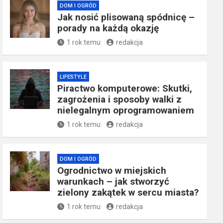
DOM I OGRÓD
Jak nosić plisowaną spódnicę –
porady na każdą okazję
1 rok temu
redakcja
LIFESTYLE
Piractwo komputerowe: Skutki,
zagrożenia i sposoby walki z
nielegalnym oprogramowaniem
1 rok temu
redakcja
DOM I OGRÓD
Ogrodnictwo w miejskich
warunkach – jak stworzyć
zielony zakątek w sercu miasta?
1 rok temu
redakcja