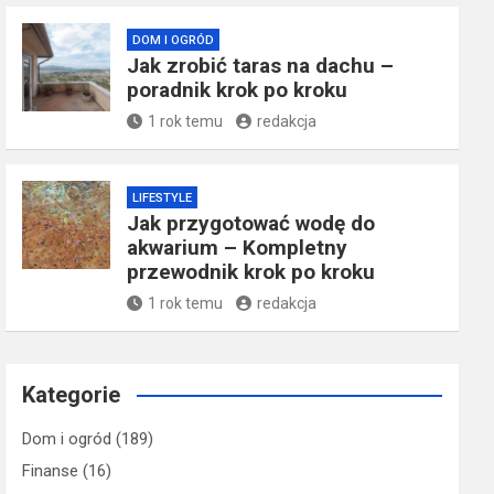
DOM I OGRÓD
Jak zrobić taras na dachu –
poradnik krok po kroku
1 rok temu
redakcja
LIFESTYLE
Jak przygotować wodę do
akwarium – Kompletny
przewodnik krok po kroku
1 rok temu
redakcja
Kategorie
Dom i ogród
(189)
Finanse
(16)